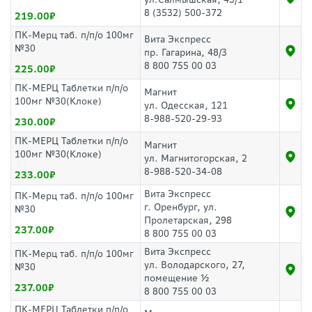
8 (3532) 500-372
219.00
ПК-Мерц таб. п/п/о 100мг
Вита Экспресс
№30
пр. Гагарина, 48/3
8 800 755 00 03
225.00
ПК-МЕРЦ Таблетки п/п/о
Магнит
100мг №30(Клоке)
ул. Одесская, 121
8-988-520-29-93
230.00
ПК-МЕРЦ Таблетки п/п/о
Магнит
100мг №30(Клоке)
ул. Магнитогорская, 2
8-988-520-34-08
233.00
Вита Экспресс
ПК-Мерц таб. п/п/о 100мг
г. Оренбург, ул.
№30
Пролетарская, 298
237.00
8 800 755 00 03
Вита Экспресс
ПК-Мерц таб. п/п/о 100мг
ул. Володарского, 27,
№30
помещение ½
237.00
8 800 755 00 03
ПК-МЕРЦ Таблетки п/п/о