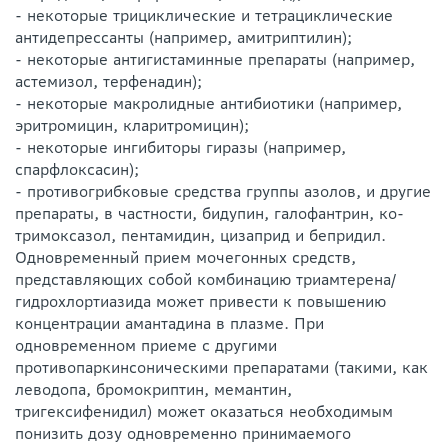
- некоторые трициклические и тетрациклические
антидепрессанты (например, амитриптилин);
- некоторые антигистаминные препараты (например,
астемизол, терфенадин);
- некоторые макролидные антибиотики (например,
эритромицин, кларитромицин);
- некоторые ингибиторы гиразы (например,
спарфлоксасин);
- противогрибковые средства группы азолов, и другие
препараты, в частности, бидупин, галофантрин, ко-
тримоксазол, пентамидин, цизаприд и бепридил.
Одновременный прием мочегонных средств,
представляющих собой комбинацию триамтерена/
гидрохлортиазида может привести к повышению
концентрации амантадина в плазме. При
одновременном приеме с другими
противопаркинсоническими препаратами (такими, как
леводопа, бромокриптин, мемантин,
тригексифенидил) может оказаться необходимым
понизить дозу одновременно принимаемого