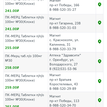
Магнит
100мг №30(Клоке)
пр-кт Победы, 166
8-988-520-35-27
241.00
ПК-МЕРЦ Таблетки п/п/о
Магнит
100мг №30(Клоке)
пр-кт Гагарина, 23В
8-988-520-31-03
241.00
Магнит
ПК-МЕРЦ Таблетки п/п/о
с. Краснохолм, ул.
100мг №30(Клоке)
Калинина, 31
255.00
8-988-520-33-79
Аптека "Здравсити"
ПК-Мерц таб.п/о 100мг
г. Оренбург, ул.
№30
Володарского, 27
258.00
8 (922)531-53-96
Магнит
ПК-МЕРЦ Таблетки п/п/о
пр-кт Братьев
100мг №30(Клоке)
Коростелевых, 43
259.00
8-988-520-29-89
ПК-МЕРЦ Таблетки п/п/о
Магнит
100мг №30(Клоке)
пр-кт Победы, 113
8-988-520-34-70
261.00