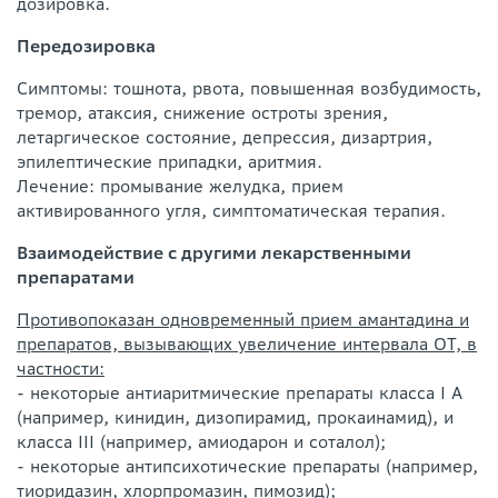
дозировка.
Передозировка
Симптомы: тошнота, рвота, повышенная возбудимость,
тремор, атаксия, снижение остроты зрения,
летаргическое состояние, депрессия, дизартрия,
эпилептические припадки, аритмия.
Лечение: промывание желудка, прием
активированного угля, симптоматическая терапия.
Взаимодействие с другими лекарственными
препаратами
Противопоказан одновременный прием амантадина и
препаратов, вызывающих увеличение интервала ОТ, в
частности:
- некоторые антиаритмические препараты класса I А
(например, кинидин, дизопирамид, прокаинамид), и
класса III (например, амиодарон и соталол);
- некоторые антипсихотические препараты (например,
тиоридазин, хлорпромазин, пимозид);