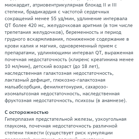
миокардит, атриовентрикулярная блокад II и III
степени, брадикардия с частотой сердечных
сокращений менее 55 уд/мин, удлинение интервала
QT более 420 мс, желудочковая аритмия (в том числе
трепетания желудочков), беременность и период
грудного вскармливания, пониженное содержание в
крови калия и магния, одновременный прием с
препаратами, удлиняющими интервал QT, выраженная
почечная недостаточность (клиренс креатинина менее
10 мл/мин), детский возраст (до 18 лет),
наследственная галактозная недостаточность,
лактазный дефицит, глюкозно-галактозная
мальабсорбция, фенилкетонурия, сахарозо-
изомальтозная недостаточность, наследственная
фруктозная недостаточность, психозы (в анамнезе).
С осторожностью
Гиперплазия предстательной железы, узкоугольная
глаукома, почечная недостаточность различной
степени тяжести (существует риск кумуляции