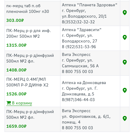
Аптека "Планета Здоровья"
пк-мерц таб п.об
г. Оренбург,
пленочной 100мг n30
ул.Володарского, 20/1
303.00
8(3532)32-32-32
Аптека "Здравсити"
ПК-Мерц р-р для инф.
г. Оренбург, ул.
200мг 500мл №2
Володарского, 27
1315.00
8 (922)531-53-96
Вита Экспресс
ПК-Мерц р-р д/инфузий
г. Оренбург, ул.
500мл №2 фл.
Салмышская, 56 А
1408.00
8 800 755 00 03
ПК-МЕРЦ 0.4МГ/МЛ
Аптека на Донковцева
500МЛ Р-Р Д/ИНФ Х2
г. Оренбург, ул. Г.
1526.00
Донковцева, д.5
8(987)346-44-03
В корзину
Вита Экспресс
ПК-Мерц р-р д/инфузий
ул. Фронтовиков, д. 6/1,
500мл №2 фл.
помещ. 4
1659.00
8 800 755 00 03