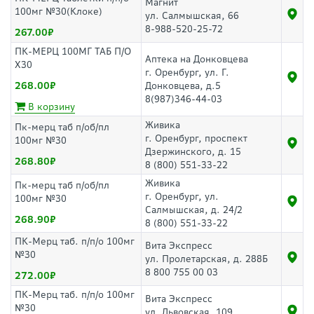
Магнит
100мг №30(Клоке)
ул. Салмышская, 66
8-988-520-25-72
267.00
ПК-МЕРЦ 100МГ ТАБ П/О
Аптека на Донковцева
Х30
г. Оренбург, ул. Г.
268.00
Донковцева, д.5
8(987)346-44-03
В корзину
Живика
Пк-мерц таб п/об/пл
г. Оренбург, проспект
100мг №30
Дзержинского, д. 15
268.80
8 (800) 551-33-22
Живика
Пк-мерц таб п/об/пл
г. Оренбург, ул.
100мг №30
Салмышская, д. 24/2
268.90
8 (800) 551-33-22
ПК-Мерц таб. п/п/о 100мг
Вита Экспресс
№30
ул. Пролетарская, д. 288Б
8 800 755 00 03
272.00
ПК-Мерц таб. п/п/о 100мг
Вита Экспресс
№30
ул. Львовская, 109