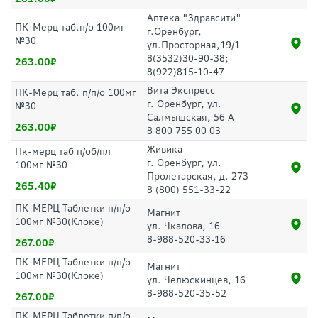
Аптека "Здравсити"
ПК-Мерц таб.п/о 100мг
г.Оренбург,
№30
ул.Просторная,19/1
8(3532)30-90-38;
263.00
8(922)815-10-47
Вита Экспресс
ПК-Мерц таб. п/п/о 100мг
г. Оренбург, ул.
№30
Салмышская, 56 А
263.00
8 800 755 00 03
Живика
Пк-мерц таб п/об/пл
г. Оренбург, ул.
100мг №30
Пролетарская, д. 273
265.40
8 (800) 551-33-22
ПК-МЕРЦ Таблетки п/п/о
Магнит
100мг №30(Клоке)
ул. Чкалова, 16
8-988-520-33-16
267.00
ПК-МЕРЦ Таблетки п/п/о
Магнит
100мг №30(Клоке)
ул. Челюскинцев, 16
8-988-520-35-52
267.00
ПК-МЕРЦ Таблетки п/п/о