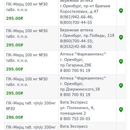
Бережная аптека
ПК-Мерц 100 мг №30
г.Оренбург, пр-кт Братьев
табл. п.п.о.
Коростелевых, д.47
8(961)942-66-46;
295.00
8(800)700-44-55
Бережная аптека
ПК-Мерц 100 мг №30
г.Оренбург, пр.Победы, 119
табл. п.п.о.
8(800)700-44-55;
295.00
8(3532)42-66-36
Аптека "Фармаимпекс"
ПК-Мерц 100 мг №30
г. Оренбург,
табл. п.п.о.
пр.Гагарина,29Б
295.00
8 800 700 91 19
Аптека "Фармаимпекс"
ПК-Мерц 100 мг №30
г. Оренбург,
табл. п.п.о.
пр.Дзержинского,18
295.00
8 800 700 91 19
Вита Экспресс
ПК-Мерц таб. п/п/о 100мг
ул. Поляничко, 4,
№30
помещение 2
296.00
8 800 755 00 03
Вита Экспресс
ПК-Мерц таб. п/п/о 100мг