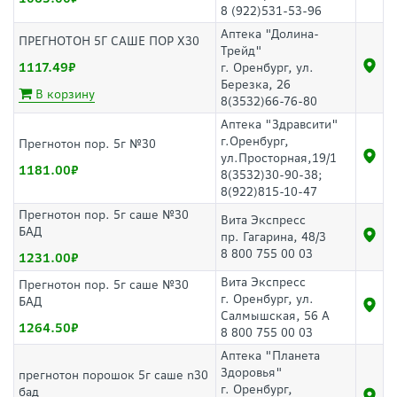
8 (922)531-53-96
Аптека "Долина-
ПРЕГНОТОН 5Г САШЕ ПОР Х30
Трейд"
1117.49
г. Оренбург, ул.
Березка, 26
В корзину
8(3532)66-76-80
Аптека "Здравсити"
г.Оренбург,
Прегнотон пор. 5г №30
ул.Просторная,19/1
1181.00
8(3532)30-90-38;
8(922)815-10-47
Прегнотон пор. 5г саше №30
Вита Экспресс
БАД
пр. Гагарина, 48/3
8 800 755 00 03
1231.00
Вита Экспресс
Прегнотон пор. 5г саше №30
г. Оренбург, ул.
БАД
Салмышская, 56 А
1264.50
8 800 755 00 03
Аптека "Планета
Здоровья"
прегнотон порошок 5г саше n30
г. Оренбург,
бад