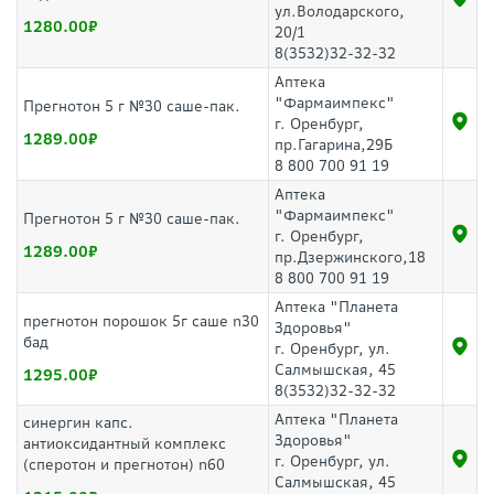
ул.Володарского,
1280.00
20/1
8(3532)32-32-32
Аптека
"Фармаимпекс"
Прегнотон 5 г №30 саше-пак.
г. Оренбург,
1289.00
пр.Гагарина,29Б
8 800 700 91 19
Аптека
"Фармаимпекс"
Прегнотон 5 г №30 саше-пак.
г. Оренбург,
1289.00
пр.Дзержинского,18
8 800 700 91 19
Аптека "Планета
прегнотон порошок 5г саше n30
Здоровья"
бад
г. Оренбург, ул.
Салмышская, 45
1295.00
8(3532)32-32-32
Аптека "Планета
синергин капс.
Здоровья"
антиоксидантный комплекс
г. Оренбург, ул.
(сперотон и прегнотон) n60
Салмышская, 45