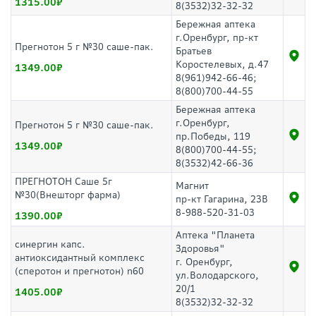
1315.00
8(3532)32-32-32
Бережная аптека
г.Оренбург, пр-кт
Прегнотон 5 г №30 саше-пак.
Братьев
Коростелевых, д.47
1349.00
8(961)942-66-46;
8(800)700-44-55
Бережная аптека
г.Оренбург,
Прегнотон 5 г №30 саше-пак.
пр.Победы, 119
1349.00
8(800)700-44-55;
8(3532)42-66-36
ПРЕГНОТОН Саше 5г
Магнит
№30(Внешторг фарма)
пр-кт Гагарина, 23В
8-988-520-31-03
1390.00
Аптека "Планета
синергин капс.
Здоровья"
антиоксидантный комплекс
г. Оренбург,
(сперотон и прегнотон) n60
ул.Володарского,
20/1
1405.00
8(3532)32-32-32