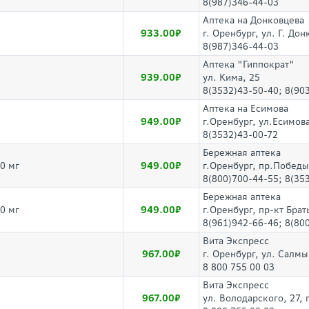
8(987)346-44-03
Аптека на Донковцева
933.00
г. Оренбург, ул. Г. Дон
8(987)346-44-03
Аптека "Гиппократ"
939.00
ул. Кима, 25
8(3532)43-50-40; 8(90
Аптека на Есимова
949.00
г.Оренбург, ул.Есимова
8(3532)43-00-72
Бережная аптека
949.00
0 мг
г.Оренбург, пр.Победы
8(800)700-44-55; 8(35
Бережная аптека
949.00
0 мг
г.Оренбург, пр-кт Брат
8(961)942-66-46; 8(80
Вита Экспресс
967.00
г. Оренбург, ул. Салм
8 800 755 00 03
Вита Экспресс
967.00
ул. Володарского, 27,