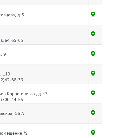
ковцева, д.5
3)364-65-65
, 9
, 119
32)42-66-36
ьев Коростелевых, д.47
0)700-44-55
ышская, 56 А
 помещение ½