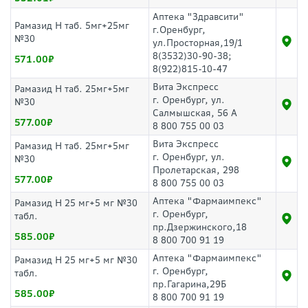
Аптека "Здравсити"
Рамазид Н таб. 5мг+25мг
г.Оренбург,
№30
ул.Просторная,19/1
8(3532)30-90-38;
571.00
8(922)815-10-47
Вита Экспресс
Рамазид Н таб. 25мг+5мг
г. Оренбург, ул.
№30
Салмышская, 56 А
577.00
8 800 755 00 03
Вита Экспресс
Рамазид Н таб. 25мг+5мг
г. Оренбург, ул.
№30
Пролетарская, 298
577.00
8 800 755 00 03
Аптека "Фармаимпекс"
Рамазид Н 25 мг+5 мг №30
г. Оренбург,
табл.
пр.Дзержинского,18
585.00
8 800 700 91 19
Аптека "Фармаимпекс"
Рамазид Н 25 мг+5 мг №30
г. Оренбург,
табл.
пр.Гагарина,29Б
585.00
8 800 700 91 19