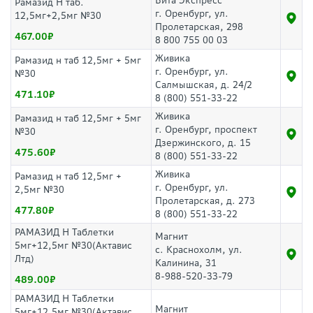
Вита Экспресс
Рамазид Н таб.
г. Оренбург, ул.
12,5мг+2,5мг №30
Пролетарская, 298
467.00
8 800 755 00 03
Живика
Рамазид н таб 12,5мг + 5мг
г. Оренбург, ул.
№30
Салмышская, д. 24/2
471.10
8 (800) 551-33-22
Живика
Рамазид н таб 12,5мг + 5мг
г. Оренбург, проспект
№30
Дзержинского, д. 15
475.60
8 (800) 551-33-22
Живика
Рамазид н таб 12,5мг +
г. Оренбург, ул.
2,5мг №30
Пролетарская, д. 273
477.80
8 (800) 551-33-22
РАМАЗИД H Таблетки
Магнит
5мг+12,5мг №30(Актавис
с. Краснохолм, ул.
Лтд)
Калинина, 31
8-988-520-33-79
489.00
РАМАЗИД H Таблетки
Магнит
5мг+12,5мг №30(Актавис