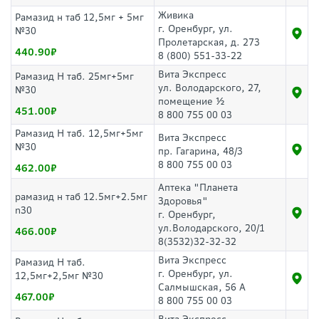
Живика
Рамазид н таб 12,5мг + 5мг
г. Оренбург, ул.
№30
Пролетарская, д. 273
440.90
8 (800) 551-33-22
Вита Экспресс
Рамазид Н таб. 25мг+5мг
ул. Володарского, 27,
№30
помещение ½
451.00
8 800 755 00 03
Рамазид Н таб. 12,5мг+5мг
Вита Экспресс
№30
пр. Гагарина, 48/3
8 800 755 00 03
462.00
Аптека "Планета
рамазид н таб 12.5мг+2.5мг
Здоровья"
n30
г. Оренбург,
ул.Володарского, 20/1
466.00
8(3532)32-32-32
Вита Экспресс
Рамазид Н таб.
г. Оренбург, ул.
12,5мг+2,5мг №30
Салмышская, 56 А
467.00
8 800 755 00 03