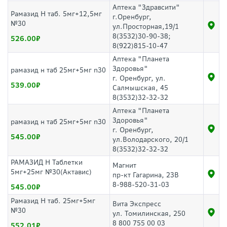
Аптека "Здравсити"
Рамазид Н таб. 5мг+12,5мг
г.Оренбург,
№30
ул.Просторная,19/1
8(3532)30-90-38;
526.00
8(922)815-10-47
Аптека "Планета
Здоровья"
рамазид н таб 25мг+5мг n30
г. Оренбург, ул.
539.00
Салмышская, 45
8(3532)32-32-32
Аптека "Планета
Здоровья"
рамазид н таб 25мг+5мг n30
г. Оренбург,
545.00
ул.Володарского, 20/1
8(3532)32-32-32
РАМАЗИД Н Таблетки
Магнит
5мг+25мг №30(Актавис)
пр-кт Гагарина, 23В
8-988-520-31-03
545.00
Рамазид Н таб. 25мг+5мг
Вита Экспресс
№30
ул. Томилинская, 250
8 800 755 00 03
552.01