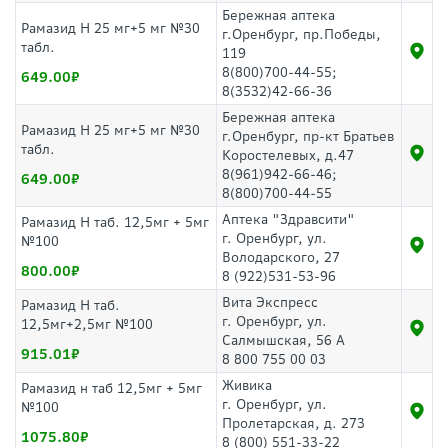
Бережная аптека
Рамазид Н 25 мг+5 мг №30
г.Оренбург, пр.Победы,
табл.
119
8(800)700-44-55;
649.00
8(3532)42-66-36
Бережная аптека
Рамазид Н 25 мг+5 мг №30
г.Оренбург, пр-кт Братьев
табл.
Коростелевых, д.47
8(961)942-66-46;
649.00
8(800)700-44-55
Аптека "Здравсити"
Рамазид H таб. 12,5мг + 5мг
г. Оренбург, ул.
№100
Володарского, 27
800.00
8 (922)531-53-96
Вита Экспресс
Рамазид Н таб.
г. Оренбург, ул.
12,5мг+2,5мг №100
Салмышская, 56 А
915.01
8 800 755 00 03
Живика
Рамазид н таб 12,5мг + 5мг
г. Оренбург, ул.
№100
Пролетарская, д. 273
1075.80
8 (800) 551-33-22