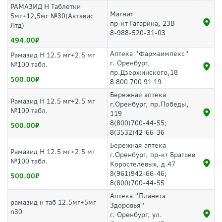
РАМАЗИД H Таблетки
Магнит
5мг+12,5мг №30(Актавис
пр-кт Гагарина, 23В
Лтд)
8-988-520-31-03
494.00
Аптека "Фармаимпекс"
Рамазид Н 12.5 мг+2.5 мг
г. Оренбург,
№100 табл.
пр.Дзержинского,18
500.00
8 800 700 91 19
Бережная аптека
Рамазид Н 12.5 мг+2.5 мг
г.Оренбург, пр.Победы,
№100 табл.
119
8(800)700-44-55;
500.00
8(3532)42-66-36
Бережная аптека
Рамазид Н 12.5 мг+2.5 мг
г.Оренбург, пр-кт Братьев
№100 табл.
Коростелевых, д.47
8(961)942-66-46;
500.00
8(800)700-44-55
Аптека "Планета
рамазид н таб 12.5мг+5мг
Здоровья"
n30
г. Оренбург, ул.