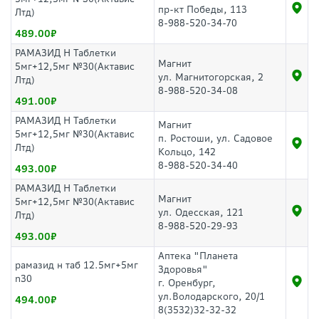
пр-кт Победы, 113
Лтд)
8-988-520-34-70
489.00
РАМАЗИД H Таблетки
Магнит
5мг+12,5мг №30(Актавис
ул. Магнитогорская, 2
Лтд)
8-988-520-34-08
491.00
РАМАЗИД H Таблетки
Магнит
5мг+12,5мг №30(Актавис
п. Ростоши, ул. Садовое
Лтд)
Кольцо, 142
8-988-520-34-40
493.00
РАМАЗИД H Таблетки
Магнит
5мг+12,5мг №30(Актавис
ул. Одесская, 121
Лтд)
8-988-520-29-93
493.00
Аптека "Планета
рамазид н таб 12.5мг+5мг
Здоровья"
n30
г. Оренбург,
ул.Володарского, 20/1
494.00
8(3532)32-32-32