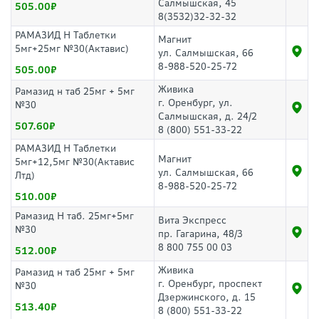
Салмышская, 45
505.00
8(3532)32-32-32
РАМАЗИД Н Таблетки
Магнит
5мг+25мг №30(Актавис)
ул. Салмышская, 66
8-988-520-25-72
505.00
Живика
Рамазид н таб 25мг + 5мг
г. Оренбург, ул.
№30
Салмышская, д. 24/2
507.60
8 (800) 551-33-22
РАМАЗИД H Таблетки
Магнит
5мг+12,5мг №30(Актавис
ул. Салмышская, 66
Лтд)
8-988-520-25-72
510.00
Рамазид Н таб. 25мг+5мг
Вита Экспресс
№30
пр. Гагарина, 48/3
8 800 755 00 03
512.00
Живика
Рамазид н таб 25мг + 5мг
г. Оренбург, проспект
№30
Дзержинского, д. 15
513.40
8 (800) 551-33-22