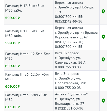
Бережная аптека
Рамазид Н 12.5 мг+5 мг
г.Оренбург, пр.Победы,
№30 табл.
119
8(800)700-44-55;
599.00
8(3532)42-66-36
Бережная аптека
Рамазид Н 12.5 мг+5 мг
г.Оренбург, пр-кт Братьев
№30 табл.
Коростелевых, д.47
8(961)942-66-46;
599.00
8(800)700-44-55
Вита Экспресс
Рамазид Н таб. 12,5мг+5мг
г. Оренбург, ул.
№30
Салмышская, 56 А
609.00
8 800 755 00 03
Вита Экспресс
Рамазид Н таб. 12,5мг+5мг
г. Оренбург, ул.
№30
Пролетарская, 298
609.00
8 800 755 00 03
Аптека "Здравсити"
Рамазид Н таб. 5мг+25мг
г. Оренбург, ул.
№30
Володарского, 27
611.00
8 (922)531-53-96