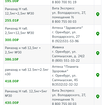
195.00
8 800 700 91 19
Вита Экспресс
Рамазид Н таб.
ул. Володарского, 27,
12,5мг+2,5мг №30
помещение ½
255.01
8 800 755 00 03
Аптека "Здравсити"
Рамазид Н таб.
г. Оренбург, ул.
2,5мг+12,5мг №30
Володарского, 27
300.00
8 (922)531-53-96
Живика
Рамазид н таб 12,5мг +
г. Оренбург, ул.
2,5мг №30
Салмышская, д. 24/2
386.10
8 (800) 551-33-22
Аптека "Планета
рамазид н таб 12.5мг+2.5мг
Здоровья"
n30
г. Оренбург, ул.
Салмышская, 45
418.00
8(3532)32-32-32
Вита Экспресс
Рамазид Н таб. 12,5мг+5мг
ул. Володарского, 27,
№30
помещение ½
430.00
8 800 755 00 03