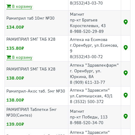
8(3532)43-03-70
В корзину
Магнит
Рамиприл таб 10мг №30
пр-кт Братьев
Коростелевых, 43
134.00
8-988-520-29-89
РАМИПРИЛ 5МГ ТАБ Х28
Аптека на Есимова
г.Оренбург, ул.Есимова,
135.80
9
8(3532)43-00-72
В корзину
Аптека "Здравлекфарм"
РАМИПРИЛ 5МГ ТАБ Х28
г. Оренбург, ул.
Юркина, 8А
138.00
8 (909) 611-33-77
Аптека "Здравсити"
Рамиприл-Акос таб. 5мг №30
ул.Салмышская, 43/1
138.00
8 (3532) 500-372
РАМИПРИЛ Таблетки 5мг
Магнит
№30(Синтез)
пр-кт Победы, 113
8-988-520-34-70
139.00
Аптека "Здравсити"