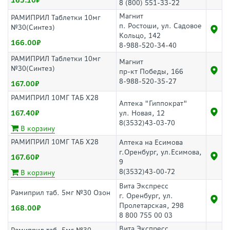
165.10
8 (800) 551-33-22
Магнит
РАМИПРИЛ Таблетки 10мг
п. Ростоши, ул. Садовое
№30(Синтез)
Кольцо, 142
166.00
8-988-520-34-40
РАМИПРИЛ Таблетки 10мг
Магнит
№30(Синтез)
пр-кт Победы, 166
8-988-520-35-27
167.00
РАМИПРИЛ 10МГ ТАБ Х28
Аптека "Гиппократ"
167.40
ул. Новая, 12
8(3532)43-03-70
В корзину
РАМИПРИЛ 10МГ ТАБ Х28
Аптека на Есимова
г.Оренбург, ул.Есимова,
167.60
9
8(3532)43-00-72
В корзину
Вита Экспресс
Рамиприл таб. 5мг №30 Озон
г. Оренбург, ул.
Пролетарская, 298
168.00
8 800 755 00 03
Вита Экспресс