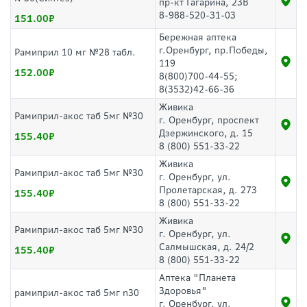
пр-кт Гагарина, 23В
8-988-520-31-03
151.00
Бережная аптека
г.Оренбург, пр.Победы,
Рамиприл 10 мг №28 табл.
119
152.00
8(800)700-44-55;
8(3532)42-66-36
Живика
Рамиприл-акос таб 5мг №30
г. Оренбург, проспект
Дзержинского, д. 15
155.40
8 (800) 551-33-22
Живика
Рамиприл-акос таб 5мг №30
г. Оренбург, ул.
Пролетарская, д. 273
155.40
8 (800) 551-33-22
Живика
Рамиприл-акос таб 5мг №30
г. Оренбург, ул.
Салмышская, д. 24/2
155.40
8 (800) 551-33-22
Аптека "Планета
Здоровья"
рамиприл-акос таб 5мг n30
г. Оренбург, ул.