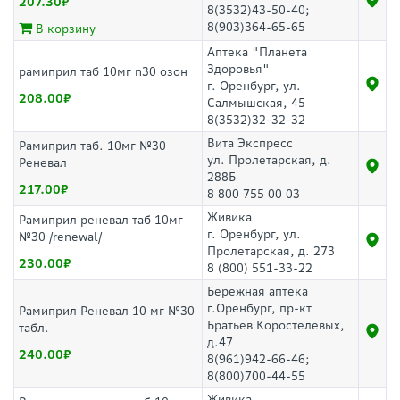
207.30
8(3532)43-50-40;
8(903)364-65-65
В корзину
Аптека "Планета
Здоровья"
рамиприл таб 10мг n30 озон
г. Оренбург, ул.
208.00
Салмышская, 45
8(3532)32-32-32
Вита Экспресс
Рамиприл таб. 10мг №30
ул. Пролетарская, д.
Реневал
288Б
217.00
8 800 755 00 03
Живика
Рамиприл реневал таб 10мг
г. Оренбург, ул.
№30 /renewal/
Пролетарская, д. 273
230.00
8 (800) 551-33-22
Бережная аптека
г.Оренбург, пр-кт
Рамиприл Реневал 10 мг №30
Братьев Коростелевых,
табл.
д.47
240.00
8(961)942-66-46;
8(800)700-44-55
Живика