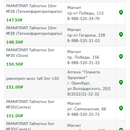
РАМИПРИЛ Таблетки 10мг
Магнит
№28 (Татхимфармпрепараты)
пр-кт Победы, 113
8-988-520-34-70
147.50
РАМИПРИЛ Таблетки 10мг
Магнит
№28 (Татхимфармпрепараты)
пр-кт Гагарина, 23В
8-988-520-31-03
148.50
РАМИПРИЛ Таблетки 5мг
Магнит
№30 (Озон)
пр. Победы, 156
8-988-520-31-22
150.50
Аптека "Планета
Здоровья"
рамиприл-акос таб 5мг n30
г. Оренбург,
151.00
ул.Володарского, 20/1
8(3532)32-32-32
РАМИПРИЛ Таблетки 5мг
Магнит
№30(Синтез)
ул. Салмышская, 66
8-988-520-25-72
151.00
РАМИПРИЛ Таблетки 5мг
Магнит
№30(Синтез)