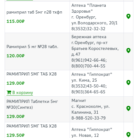
Аптека "Планета
Здоровья"
рамиприл таб 5мг n28 тхфп
г. Оренбург,
115.00
ул.Володарского, 20/1
8(3532)32-32-32
Бережная аптека
г.Оренбург, пр-кт
Рамиприл 5 мг №28 табл.
Братьев Коростелевых,
д.47
120.00
8(961)942-66-46;
8(800)700-44-55
РАМИПРИЛ 5МГ ТАБ Х28
Аптека "Гиппократ"
ул. Кима, 25
129.00
8(3532)43-50-40;
8(903)364-65-65
В корзину
Магнит
РАМИПРИЛ Таблетки 5мг
с. Краснохолм, ул.
№30(Синтез)
Калинина, 31
129.00
8-988-520-33-79
РАМИПРИЛ 5МГ ТАБ Х28
Аптека "Гиппократ"
129.50
ул. Новая, 12