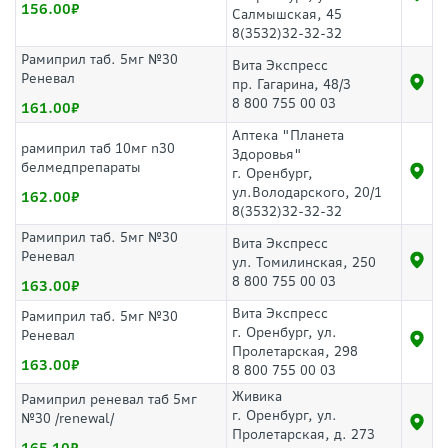
156.00
Салмышская, 45
8(3532)32-32-32
Рамиприл таб. 5мг №30
Вита Экспресс
Реневал
пр. Гагарина, 48/3
8 800 755 00 03
161.00
Аптека "Планета
рамиприл таб 10мг n30
Здоровья"
белмедпрепараты
г. Оренбург,
ул.Володарского, 20/1
162.00
8(3532)32-32-32
Рамиприл таб. 5мг №30
Вита Экспресс
Реневал
ул. Томилинская, 250
8 800 755 00 03
163.00
Вита Экспресс
Рамиприл таб. 5мг №30
г. Оренбург, ул.
Реневал
Пролетарская, 298
163.00
8 800 755 00 03
Живика
Рамиприл реневал таб 5мг
г. Оренбург, ул.
№30 /renewal/
Пролетарская, д. 273