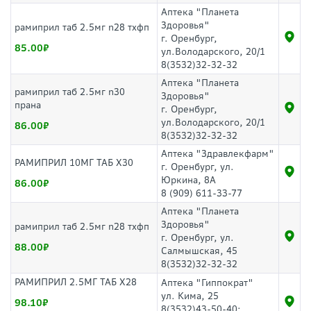
Аптека "Планета
Здоровья"
рамиприл таб 2.5мг n28 тхфп
г. Оренбург,
85.00
ул.Володарского, 20/1
8(3532)32-32-32
Аптека "Планета
рамиприл таб 2.5мг n30
Здоровья"
прана
г. Оренбург,
ул.Володарского, 20/1
86.00
8(3532)32-32-32
Аптека "Здравлекфарм"
РАМИПРИЛ 10МГ ТАБ Х30
г. Оренбург, ул.
Юркина, 8А
86.00
8 (909) 611-33-77
Аптека "Планета
Здоровья"
рамиприл таб 2.5мг n28 тхфп
г. Оренбург, ул.
88.00
Салмышская, 45
8(3532)32-32-32
РАМИПРИЛ 2.5МГ ТАБ Х28
Аптека "Гиппократ"
ул. Кима, 25
98.10
8(3532)43-50-40;