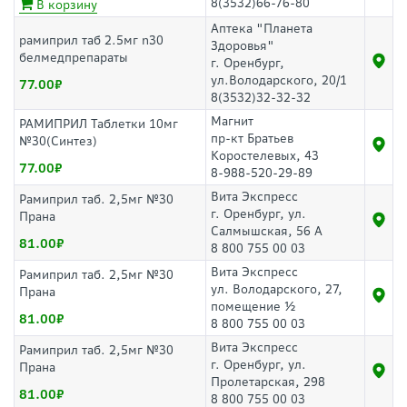
8(3532)66-76-80
В корзину
Аптека "Планета
рамиприл таб 2.5мг n30
Здоровья"
белмедпрепараты
г. Оренбург,
ул.Володарского, 20/1
77.00
8(3532)32-32-32
Магнит
РАМИПРИЛ Таблетки 10мг
пр-кт Братьев
№30(Синтез)
Коростелевых, 43
77.00
8-988-520-29-89
Вита Экспресс
Рамиприл таб. 2,5мг №30
г. Оренбург, ул.
Прана
Салмышская, 56 А
81.00
8 800 755 00 03
Вита Экспресс
Рамиприл таб. 2,5мг №30
ул. Володарского, 27,
Прана
помещение ½
81.00
8 800 755 00 03
Вита Экспресс
Рамиприл таб. 2,5мг №30
г. Оренбург, ул.
Прана
Пролетарская, 298
81.00
8 800 755 00 03