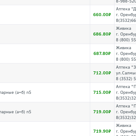
8-988-52
Аптека "
660.00
г. Оренбу
8(3532)66
Живика
686.80
г. Оренбу
8 (800) 5
Живика
687.80
г. Оренбу
8 (800) 5
Аптека "
712.00
ул.Салмы
8 (3532) 
Аптека "
715.00
парные (а+б) n5
г. Оренбу
8(3532)32
Аптека "
719.00
парные (а+б) n5
г. Оренбу
8(3532)32
Живика
719.90
г. Оренбу