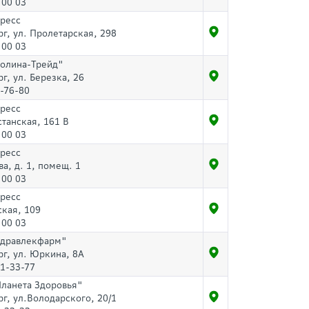
 00 03
пресс
рг, ул. Пролетарская, 298
 00 03
Долина-Трейд"
рг, ул. Березка, 26
-76-80
пресс
станская, 161 В
 00 03
пресс
ва, д. 1, помещ. 1
 00 03
пресс
ская, 109
 00 03
Здравлекфарм"
рг, ул. Юркина, 8А
11-33-77
Планета Здоровья"
рг, ул.Володарского, 20/1