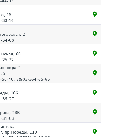
-44-03
ва, 16
0-33-16
тогорская, 2
0-34-08
ышская, 66
0-25-72
Гиппократ"
 25
-50-40; 8(903)364-65-65
беды, 166
0-35-27
арина, 23В
0-31-03
 аптека
г, пр.Победы, 119