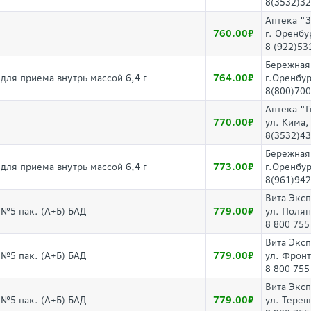
8(3532)32
Аптека "
760.00
г. Оренбу
8 (922)53
Бережная
764.00
 для приема внутрь массой 6,4 г
г.Оренбур
8(800)700
Аптека "
770.00
ул. Кима,
8(3532)43
Бережная
773.00
 для приема внутрь массой 6,4 г
г.Оренбур
8(961)942
Вита Экс
779.00
г №5 пак. (А+Б) БАД
ул. Полян
8 800 755
Вита Экс
779.00
г №5 пак. (А+Б) БАД
ул. Фронт
8 800 755
Вита Экс
779.00
г №5 пак. (А+Б) БАД
ул. Тереш