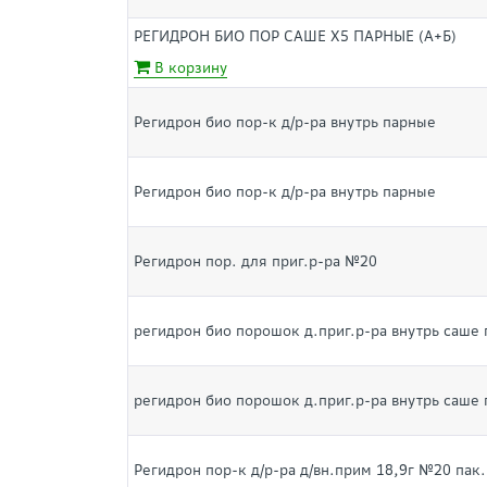
РЕГИДРОН БИО ПОР САШЕ Х5 ПАРНЫЕ (А+Б)
В корзину
Регидрон био пор-к д/р-ра внутрь парные
Регидрон био пор-к д/р-ра внутрь парные
Регидрон пор. для приг.р-ра №20
регидрон био порошок д.приг.р-ра внутрь саше 
регидрон био порошок д.приг.р-ра внутрь саше 
Регидрон пор-к д/р-ра д/вн.прим 18,9г №20 пак.