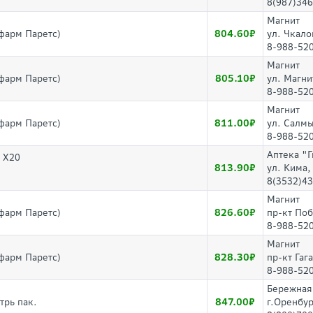
8(987)346
Магнит
804.60
фарм Паретс)
ул. Чкало
8-988-52
Магнит
805.10
фарм Паретс)
ул. Магни
8-988-52
Магнит
811.00
фарм Паретс)
ул. Салм
8-988-52
Аптека "
 Х20
813.90
ул. Кима,
8(3532)43
Магнит
826.60
фарм Паретс)
пр-кт По
8-988-52
Магнит
828.30
фарм Паретс)
пр-кт Гаг
8-988-52
Бережная
847.00
трь пак.
г.Оренбур