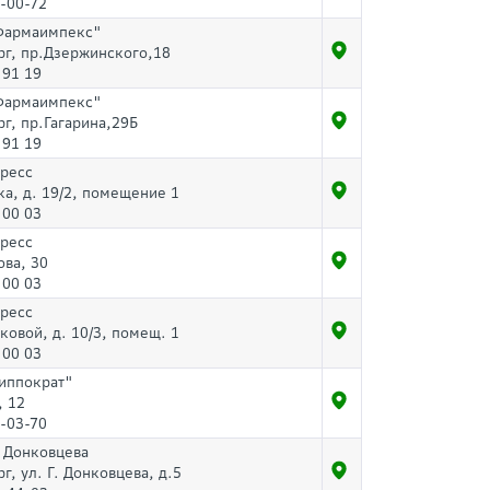
-00-72
Фармаимпекс"
рг, пр.Дзержинского,18
 91 19
Фармаимпекс"
рг, пр.Гагарина,29Б
 91 19
пресс
ка, д. 19/2, помещение 1
 00 03
пресс
ова, 30
 00 03
пресс
ковой, д. 10/3, помещ. 1
 00 03
Гиппократ"
, 12
-03-70
а Донковцева
рг, ул. Г. Донковцева, д.5