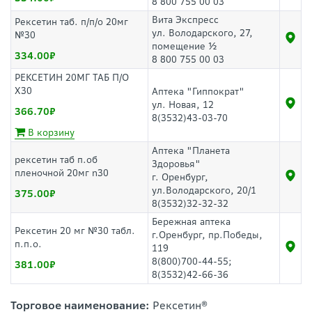
8 800 755 00 03
Вита Экспресс
Рексетин таб. п/п/о 20мг
ул. Володарского, 27,
№30
помещение ½
334.00
8 800 755 00 03
РЕКСЕТИН 20МГ ТАБ П/О
Х30
Аптека "Гиппократ"
ул. Новая, 12
366.70
8(3532)43-03-70
В корзину
Аптека "Планета
рексетин таб п.об
Здоровья"
пленочной 20мг n30
г. Оренбург,
ул.Володарского, 20/1
375.00
8(3532)32-32-32
Бережная аптека
Рексетин 20 мг №30 табл.
г.Оренбург, пр.Победы,
п.п.о.
119
8(800)700-44-55;
381.00
8(3532)42-66-36
Торговое наименование:
Рексетин®