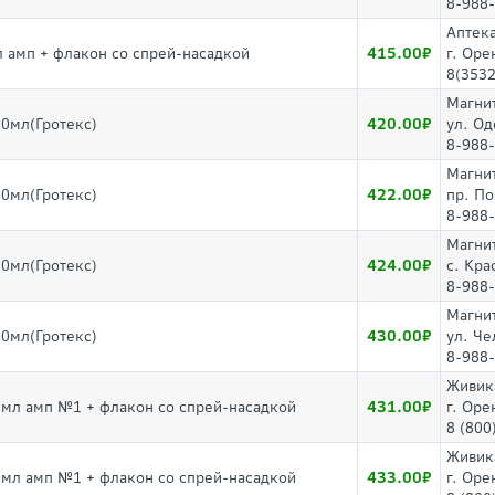
8-988
Аптек
415.00
 амп + флакон со спрей-насадкой
г. Оре
8(3532
Магни
420.00
0мл(Гротекс)
ул. Од
8-988
Магни
422.00
0мл(Гротекс)
пр. По
8-988
Магни
424.00
0мл(Гротекс)
с. Кра
8-988
Магни
430.00
0мл(Гротекс)
ул. Че
8-988
Живик
431.00
0мл амп №1 + флакон со спрей-насадкой
г. Оре
8 (800
Живик
433.00
0мл амп №1 + флакон со спрей-насадкой
г. Оре