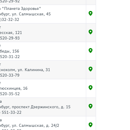
-520-29-92
а "Планета Здоровья"
нбург, ул. Салмышская, 45
)32-32-32
т
есская, 121
-520-29-93
т
беды, 156
-520-31-22
т
снохолм, ул. Калинина, 31
-520-33-79
т
люскинцев, 16
-520-35-52
а
нбург, проспект Дзержинского, д. 15
) 551-33-22
а
нбург, ул. Салмышская, д. 24/2