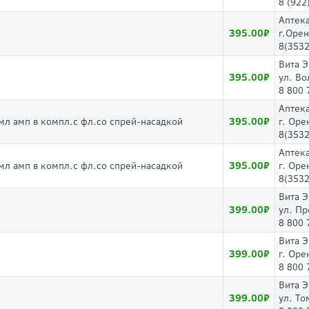
8 (922
Аптек
395.00
г.Орен
8(3532
Вита 
395.00
ул. Во
8 800 
Аптек
395.00
мл амп в компл.с фл.со спрей-насадкой
г. Оре
8(3532
Аптек
395.00
мл амп в компл.с фл.со спрей-насадкой
г. Оре
8(3532
Вита 
399.00
ул. Пр
8 800 
Вита 
399.00
г. Оре
8 800 
Вита 
399.00
ул. То