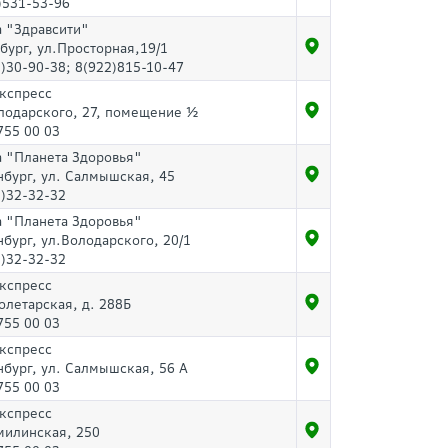
)531-53-96
а "Здравсити"
бург, ул.Просторная,19/1
)30-90-38; 8(922)815-10-47
Экспресс
лодарского, 27, помещение ½
755 00 03
а "Планета Здоровья"
нбург, ул. Салмышская, 45
)32-32-32
а "Планета Здоровья"
нбург, ул.Володарского, 20/1
)32-32-32
Экспресс
олетарская, д. 288Б
755 00 03
Экспресс
нбург, ул. Салмышская, 56 А
755 00 03
Экспресс
милинская, 250