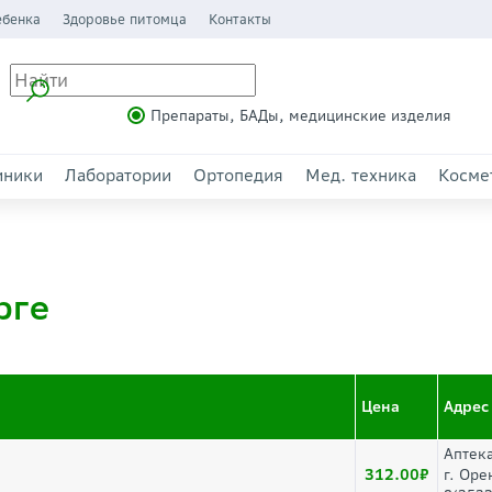
ебенка
Здоровье питомца
Контакты
Препараты, БАДы, медицинские изделия
иники
Лаборатории
Ортопедия
Мед. техника
Косме
рге
Цена
Адрес
Аптек
312.00
г. Оре