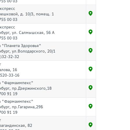
755 00 03
Экспресс
решковой, д. 10/3, помещ. 1
755 00 03
Экспресс
нбург, ул. Салмышская, 56 А
755 00 03
а "Планета Здоровья"
нбург, ул.Володарского, 20/1
)32-32-32
т
алова, 16
-520-33-16
а "Фармаимпекс"
нбург, пр.Дзержинского,18
700 91 19
а "Фармаимпекс"
нбург, пр.Гагарина,29Б
700 91 19
т
рагандинская, 82