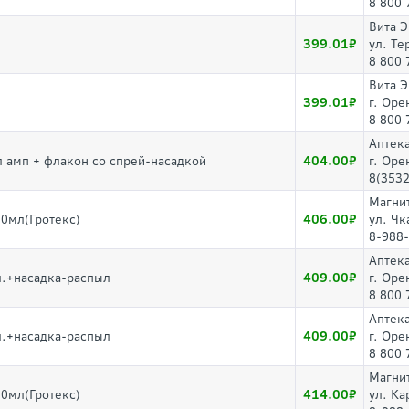
8 800 
Вита 
399.01
ул. Те
8 800 
Вита 
399.01
г. Оре
8 800 
Аптек
404.00
 амп + флакон со спрей-насадкой
г. Оре
8(3532
Магни
406.00
0мл(Гротекс)
ул. Чк
8-988
Аптек
409.00
л.+насадка-распыл
г. Оре
8 800 
Аптек
409.00
л.+насадка-распыл
г. Оре
8 800 
Магни
414.00
0мл(Гротекс)
ул. Ка