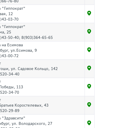
)66-76-80
а "Гиппократ"
вая, 12
)43-03-70
а "Гиппократ"
ма, 25
)43-50-40; 8(903)364-65-65
 на Есимова
бург, ул.Есимова, 9
)43-00-72
т
тоши, ул. Садовое Кольцо, 142
-520-34-40
т
 Победы, 113
-520-34-70
т
Братьев Коростелевых, 43
-520-29-89
а "Здравсити"
нбург, ул. Володарского, 27