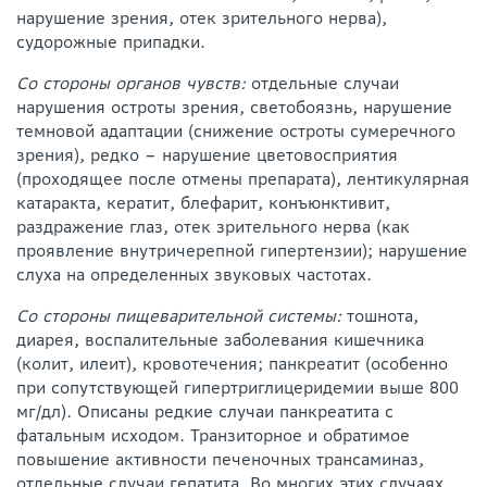
нарушение зрения, отек зрительного нерва),
судорожные припадки.
Со стороны органов чувств:
отдельные случаи
нарушения остроты зрения, светобоязнь, нарушение
темновой адаптации (снижение остроты сумеречного
зрения), редко – нарушение цветовосприятия
(проходящее после отмены препарата), лентикулярная
катаракта, кератит, блефарит, конъюнктивит,
раздражение глаз, отек зрительного нерва (как
проявление внутричерепной гипертензии); нарушение
слуха на определенных звуковых частотах.
Со стороны пищеварительной системы:
тошнота,
диарея, воспалительные заболевания кишечника
(колит, илеит), кровотечения; панкреатит (особенно
при сопутствующей гипертриглицеридемии выше 800
мг/дл). Описаны редкие случаи панкреатита с
фатальным исходом. Транзиторное и обратимое
повышение активности печеночных трансаминаз,
отдельные случаи гепатита. Во многих этих случаях