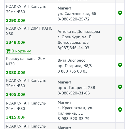
РОАККУТАН Капсулы
Магнит
20мг №30
ул. Салмышская, 66
8-988-520-25-72
3290.00
РОАККУТАН 20МГ КАПС
Аптека на Донковцева
Х30
г. Оренбург, ул. Г.
3348.00
Донковцева, д.5
8(987)346-44-03
В корзину
Роаккутан капс. 20мг
Вита Экспресс
№30
пр. Гагарина, 48/3
8 800 755 00 03
3380.00
РОАККУТАН Капсулы
Магнит
20мг №30
пр-кт Гагарина, 23В
8-988-520-31-03
3405.00
Магнит
РОАККУТАН Капсулы
с. Краснохолм, ул.
20мг №30
Калинина, 31
3415.00
8-988-520-33-79
РОАККУТАН Капсулы
Магнит