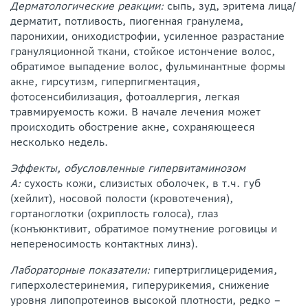
Дерматологические реакции:
сыпь, зуд, эритема лица/
дерматит, потливость, пиогенная гранулема,
паронихии, ониходистрофии, усиленное разрастание
грануляционной ткани, стойкое истончение волос,
обратимое выпадение волос, фульминантные формы
акне, гирсутизм, гиперпигментация,
фотосенсибилизация, фотоаллергия, легкая
травмируемость кожи. В начале лечения может
происходить обострение акне, сохраняющееся
несколько недель.
Эффекты, обусловленные гипервитаминозом
А:
сухость кожи, слизистых оболочек, в т.ч. губ
(хейлит), носовой полости (кровотечения),
гортаноглотки (охриплость голоса), глаз
(конъюнктивит, обратимое помутнение роговицы и
непереносимость контактных линз).
Лабораторные показатели:
гипертриглицеридемия,
гиперхолестеринемия, гиперурикемия, снижение
уровня липопротеинов высокой плотности, редко –