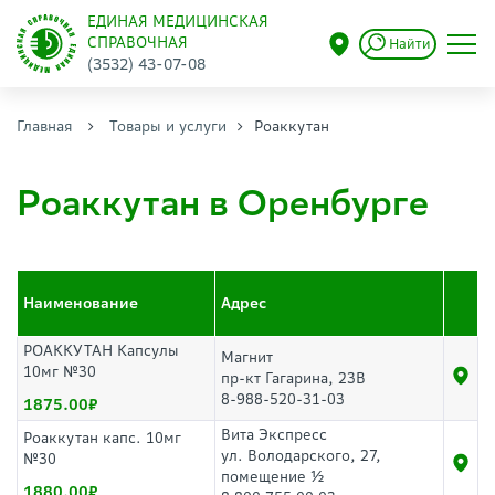
ЕДИНАЯ МЕДИЦИНСКАЯ
СПРАВОЧНАЯ
Найти
(3532) 43-07-08
Главная
Товары и услуги
Роаккутан
Роаккутан в Оренбурге
Наименование
Адрес
РОАККУТАН Капсулы
Магнит
10мг №30
пр-кт Гагарина, 23В
8-988-520-31-03
1875.00
Вита Экспресс
Роаккутан капс. 10мг
ул. Володарского, 27,
№30
помещение ½
1880.00