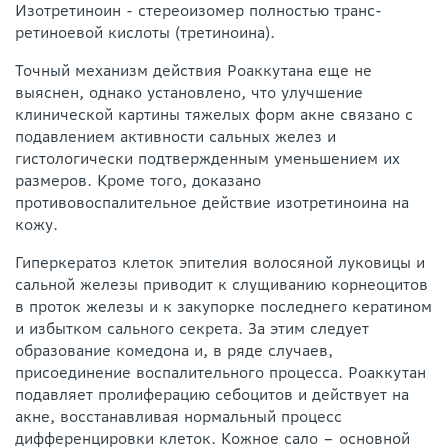
Изотретиноин - стереоизомер полностью транс-
ретиноевой кислоты (третиноина).
Точный механизм действия Роаккутана еще не
выяснен, однако установлено, что улучшение
клинической картины тяжелых форм акне связано с
подавлением активности сальных желез и
гистологически подтвержденным уменьшением их
размеров. Кроме того, доказано
противовоспалительное действие изотретиноина на
кожу.
Гиперкератоз клеток эпителия волосяной луковицы и
сальной железы приводит к слущиванию корнеоцитов
в проток железы и к закупорке последнего кератином
и избытком сального секрета. За этим следует
образование комедона и, в ряде случаев,
присоединение воспалительного процесса. Роаккутан
подавляет пролиферацию себоцитов и действует на
акне, восстанавливая нормальный процесс
дифференцировки клеток. Кожное сало – основной