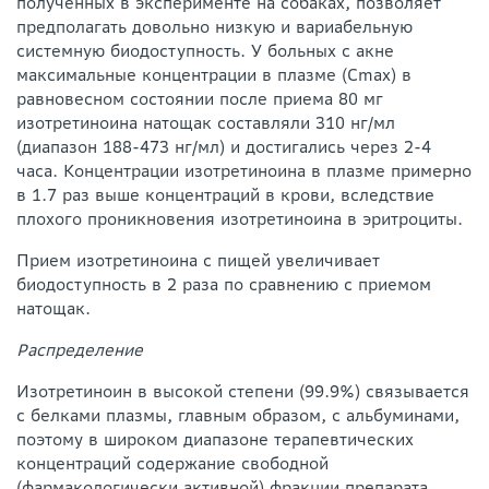
полученных в эксперименте на собаках, позволяет
предполагать довольно низкую и вариабельную
системную биодоступность. У больных с акне
максимальные концентрации в плазме (Cmax) в
равновесном состоянии после приема 80 мг
изотретиноина натощак составляли 310 нг/мл
(диапазон 188-473 нг/мл) и достигались через 2-4
часа. Концентрации изотретиноина в плазме примерно
в 1.7 раз выше концентраций в крови, вследствие
плохого проникновения изотретиноина в эритроциты.
Прием изотретиноина с пищей увеличивает
биодоступность в 2 раза по сравнению с приемом
натощак.
Распределение
Изотретиноин в высокой степени (99.9%) связывается
с белками плазмы, главным образом, с альбуминами,
поэтому в широком диапазоне терапевтических
концентраций содержание свободной
(фармакологически активной) фракции препарата