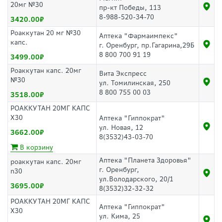
20мг №30
пр-кт Победы, 113
8-988-520-34-70
3420.00
Роаккутан 20 мг №30
Аптека "Фармаимпекс"
капс.
г. Оренбург, пр.Гагарина,29Б
8 800 700 91 19
3499.00
Роаккутан капс. 20мг
Вита Экспресс
№30
ул. Томилинская, 250
8 800 755 00 03
3518.00
РОАККУТАН 20МГ КАПС
Х30
Аптека "Гиппократ"
ул. Новая, 12
3662.00
8(3532)43-03-70
В корзину
Аптека "Планета Здоровья"
роаккутан капс. 20мг
г. Оренбург,
n30
ул.Володарского, 20/1
3695.00
8(3532)32-32-32
РОАККУТАН 20МГ КАПС
Аптека "Гиппократ"
Х30
ул. Кима, 25