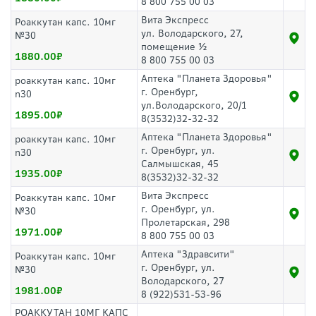
8 800 755 00 03
Вита Экспресс
Роаккутан капс. 10мг
ул. Володарского, 27,
№30
помещение ½
1880.00
8 800 755 00 03
Аптека "Планета Здоровья"
роаккутан капс. 10мг
г. Оренбург,
n30
ул.Володарского, 20/1
1895.00
8(3532)32-32-32
Аптека "Планета Здоровья"
роаккутан капс. 10мг
г. Оренбург, ул.
n30
Салмышская, 45
1935.00
8(3532)32-32-32
Вита Экспресс
Роаккутан капс. 10мг
г. Оренбург, ул.
№30
Пролетарская, 298
1971.00
8 800 755 00 03
Аптека "Здравсити"
Роаккутан капс. 10мг
г. Оренбург, ул.
№30
Володарского, 27
1981.00
8 (922)531-53-96
РОАККУТАН 10МГ КАПС