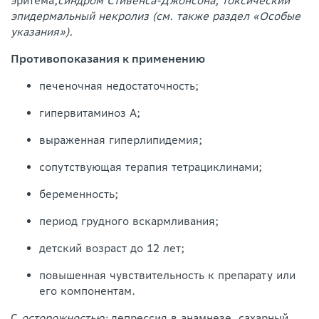
эритема,
синдром Стивенса-Джонсона, токсический
эпидермальный некролиз (см. также раздел «Особые
указания»).
Противопоказания к применению
печеночная недостаточность;
гипервитаминоз А;
выраженная гиперлипидемия;
сопутствующая терапия тетрациклинами;
беременность;
период грудного вскармливания;
детский возраст до 12 лет;
повышенная чувствительность к препарату или
его компонентам.
С
осторожностью:
депрессия в анамнезе, сахарный