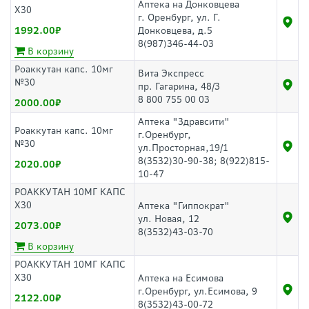
Аптека на Донковцева
Х30
г. Оренбург, ул. Г.
1992.00
Донковцева, д.5
8(987)346-44-03
В корзину
Роаккутан капс. 10мг
Вита Экспресс
№30
пр. Гагарина, 48/3
8 800 755 00 03
2000.00
Аптека "Здравсити"
Роаккутан капс. 10мг
г.Оренбург,
№30
ул.Просторная,19/1
8(3532)30-90-38; 8(922)815-
2020.00
10-47
РОАККУТАН 10МГ КАПС
Х30
Аптека "Гиппократ"
ул. Новая, 12
2073.00
8(3532)43-03-70
В корзину
РОАККУТАН 10МГ КАПС
Х30
Аптека на Есимова
г.Оренбург, ул.Есимова, 9
2122.00
8(3532)43-00-72