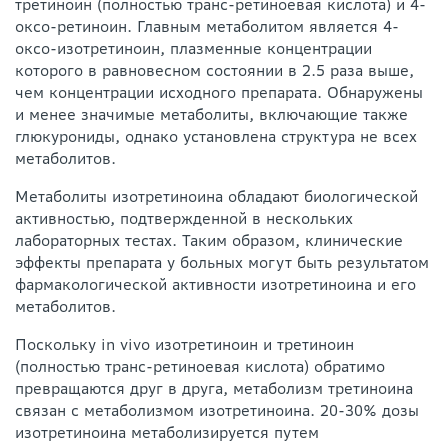
третиноин (полностью транс-ретиноевая кислота) и 4-
оксо-ретиноин. Главным метаболитом является 4-
оксо-изотретиноин, плазменные концентрации
которого в равновесном состоянии в 2.5 раза выше,
чем концентрации исходного препарата. Обнаружены
и менее значимые метаболиты, включающие также
глюкурониды, однако установлена структура не всех
метаболитов.
Метаболиты изотретиноина обладают биологической
активностью, подтвержденной в нескольких
лабораторных тестах. Таким образом, клинические
эффекты препарата у больных могут быть результатом
фармакологической активности изотретиноина и его
метаболитов.
Поскольку in vivo изотретиноин и третиноин
(полностью транс-ретиноевая кислота) обратимо
превращаются друг в друга, метаболизм третиноина
связан с метаболизмом изотретиноина. 20-30% дозы
изотретиноина метаболизируется путем