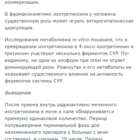
изомеризации.
В фармакокинетике изотретиноина у человека
существенную роль может играть энтерогепатическая
циркуляция.
Исследования метаболизма in vitro показали, что в
превращении изотретиноина в 4-оксо-изотретиноин и
третиноин участвуют несколько ферментов CYP. По-
видимому, ни одна из изоформ при этом не играет
доминирующей роли. Роаккутан и его метаболиты не
оказывают существенного влияния на активность
ферментов системы CYP.
Выведение
После приема внутрь радиоактивно меченного
изотретиноина в моче и кале обнаруживается
примерно одинаковое количество. Период
полувыведения терминальной фазы для
неизмененного препарата у больных с акне
составляет, в среднем, 19 часов. Период