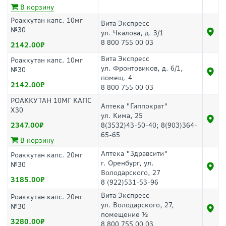
В корзину
Роаккутан капс. 10мг
Вита Экспресс
№30
ул. Чкалова, д. 3/1
8 800 755 00 03
2142.00
Вита Экспресс
Роаккутан капс. 10мг
ул. Фронтовиков, д. 6/1,
№30
помещ. 4
2142.00
8 800 755 00 03
РОАККУТАН 10МГ КАПС
Аптека "Гиппократ"
Х30
ул. Кима, 25
2347.00
8(3532)43-50-40; 8(903)364-
65-65
В корзину
Аптека "Здравсити"
Роаккутан капс. 20мг
г. Оренбург, ул.
№30
Володарского, 27
3185.00
8 (922)531-53-96
Вита Экспресс
Роаккутан капс. 20мг
ул. Володарского, 27,
№30
помещение ½
3280.00
8 800 755 00 03