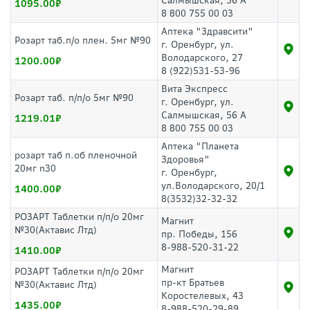
Салмышская, 56 А
1095.00
8 800 755 00 03
Аптека "Здравсити"
Розарт таб.п/о плен. 5мг №90
г. Оренбург, ул.
Володарского, 27
1200.00
8 (922)531-53-96
Вита Экспресс
Розарт таб. п/п/о 5мг №90
г. Оренбург, ул.
Салмышская, 56 А
1219.01
8 800 755 00 03
Аптека "Планета
розарт таб п.об пленочной
Здоровья"
20мг n30
г. Оренбург,
ул.Володарского, 20/1
1400.00
8(3532)32-32-32
РОЗАРТ Таблетки п/п/о 20мг
Магнит
№30(Актавис Лтд)
пр. Победы, 156
8-988-520-31-22
1410.00
Магнит
РОЗАРТ Таблетки п/п/о 20мг
пр-кт Братьев
№30(Актавис Лтд)
Коростелевых, 43
1435.00
8-988-520-29-89