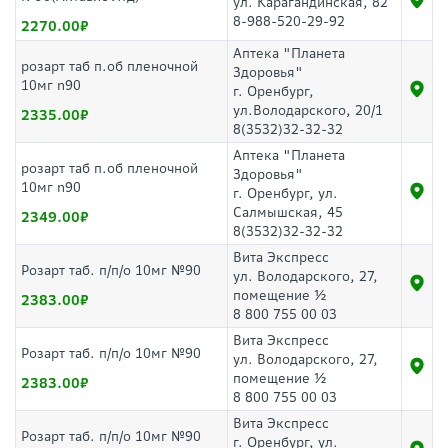
ул. Карагандинская, 82
8-988-520-29-92
2270.00
Аптека "Планета
розарт таб п.об пленочной
Здоровья"
10мг n90
г. Оренбург,
ул.Володарского, 20/1
2335.00
8(3532)32-32-32
Аптека "Планета
розарт таб п.об пленочной
Здоровья"
10мг n90
г. Оренбург, ул.
Салмышская, 45
2349.00
8(3532)32-32-32
Вита Экспресс
Розарт таб. п/п/о 10мг №90
ул. Володарского, 27,
помещение ½
2383.00
8 800 755 00 03
Вита Экспресс
Розарт таб. п/п/о 10мг №90
ул. Володарского, 27,
помещение ½
2383.00
8 800 755 00 03
Вита Экспресс
Розарт таб. п/п/о 10мг №90
г. Оренбург, ул.