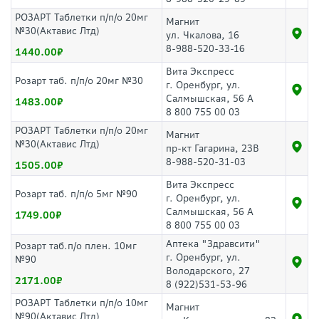
РОЗАРТ Таблетки п/п/о 20мг
Магнит
№30(Актавис Лтд)
ул. Чкалова, 16
8-988-520-33-16
1440.00
Вита Экспресс
Розарт таб. п/п/о 20мг №30
г. Оренбург, ул.
Салмышская, 56 А
1483.00
8 800 755 00 03
РОЗАРТ Таблетки п/п/о 20мг
Магнит
№30(Актавис Лтд)
пр-кт Гагарина, 23В
8-988-520-31-03
1505.00
Вита Экспресс
Розарт таб. п/п/о 5мг №90
г. Оренбург, ул.
Салмышская, 56 А
1749.00
8 800 755 00 03
Аптека "Здравсити"
Розарт таб.п/о плен. 10мг
г. Оренбург, ул.
№90
Володарского, 27
2171.00
8 (922)531-53-96
РОЗАРТ Таблетки п/п/о 10мг
Магнит
№90(Актавис Лтд)