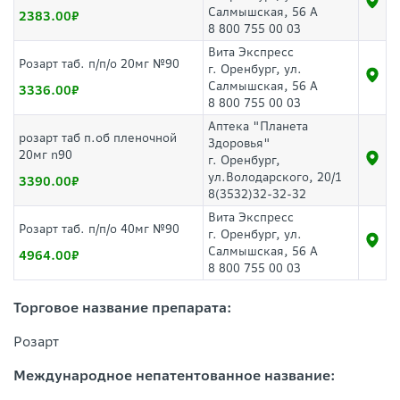
Салмышская, 56 А
2383.00
8 800 755 00 03
Вита Экспресс
Розарт таб. п/п/о 20мг №90
г. Оренбург, ул.
Салмышская, 56 А
3336.00
8 800 755 00 03
Аптека "Планета
розарт таб п.об пленочной
Здоровья"
20мг n90
г. Оренбург,
ул.Володарского, 20/1
3390.00
8(3532)32-32-32
Вита Экспресс
Розарт таб. п/п/о 40мг №90
г. Оренбург, ул.
Салмышская, 56 А
4964.00
8 800 755 00 03
Торговое название препарата:
Розарт
Международное непатентованное название: