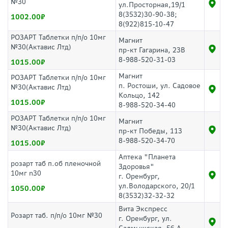
№30
ул.Просторная,19/1
8(3532)30-90-38;
1002.00
8(922)815-10-47
РОЗАРТ Таблетки п/п/о 10мг
Магнит
№30(Актавис Лтд)
пр-кт Гагарина, 23В
8-988-520-31-03
1015.00
Магнит
РОЗАРТ Таблетки п/п/о 10мг
п. Ростоши, ул. Садовое
№30(Актавис Лтд)
Кольцо, 142
1015.00
8-988-520-34-40
РОЗАРТ Таблетки п/п/о 10мг
Магнит
№30(Актавис Лтд)
пр-кт Победы, 113
8-988-520-34-70
1015.00
Аптека "Планета
розарт таб п.об пленочной
Здоровья"
10мг n30
г. Оренбург,
ул.Володарского, 20/1
1050.00
8(3532)32-32-32
Вита Экспресс
Розарт таб. п/п/о 10мг №30
г. Оренбург, ул.