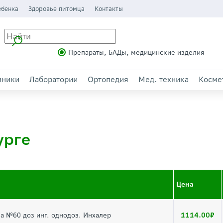
ебенка
Здоровье питомца
Контакты
Препараты, БАДы, медицинские изделия
иники
Лаборатории
Ортопедия
Мед. техника
Косме
урге
Цена
1114.00
за №60 доз инг. однодоз. Инхалер