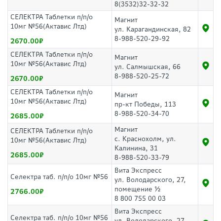
8(3532)32-32-32
СЕЛЕКТРА Таблетки п/п/о
Магнит
10мг №56(Актавис Лтд)
ул. Карагандинская, 82
8-988-520-29-92
2670.00
СЕЛЕКТРА Таблетки п/п/о
Магнит
10мг №56(Актавис Лтд)
ул. Салмышская, 66
8-988-520-25-72
2670.00
СЕЛЕКТРА Таблетки п/п/о
Магнит
10мг №56(Актавис Лтд)
пр-кт Победы, 113
8-988-520-34-70
2685.00
Магнит
СЕЛЕКТРА Таблетки п/п/о
с. Краснохолм, ул.
10мг №56(Актавис Лтд)
Калинина, 31
2685.00
8-988-520-33-79
Вита Экспресс
Селектра таб. п/п/о 10мг №56
ул. Володарского, 27,
помещение ½
2766.00
8 800 755 00 03
Вита Экспресс
Селектра таб. п/п/о 10мг №56
ул. Володарского, 27,