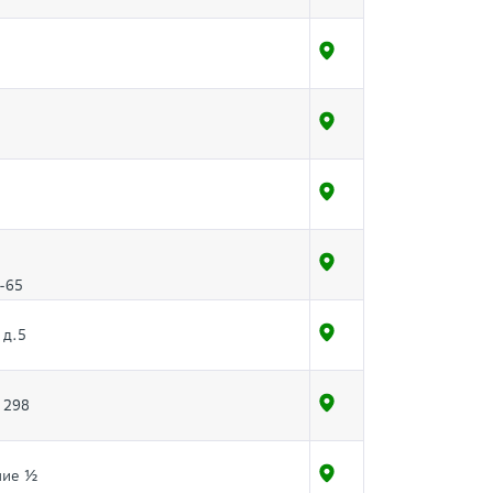
-65
 д.5
 298
ние ½