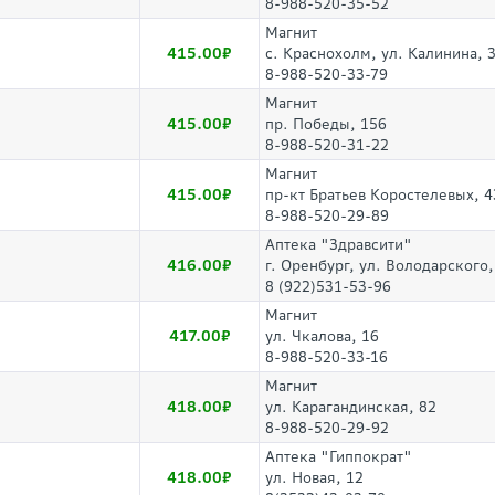
8-988-520-35-52
Магнит
415.00
с. Краснохолм, ул. Калинина, 
8-988-520-33-79
Магнит
415.00
пр. Победы, 156
8-988-520-31-22
Магнит
415.00
пр-кт Братьев Коростелевых, 4
8-988-520-29-89
Аптека "Здравсити"
416.00
г. Оренбург, ул. Володарского,
8 (922)531-53-96
Магнит
417.00
ул. Чкалова, 16
8-988-520-33-16
Магнит
418.00
ул. Карагандинская, 82
8-988-520-29-92
Аптека "Гиппократ"
418.00
ул. Новая, 12