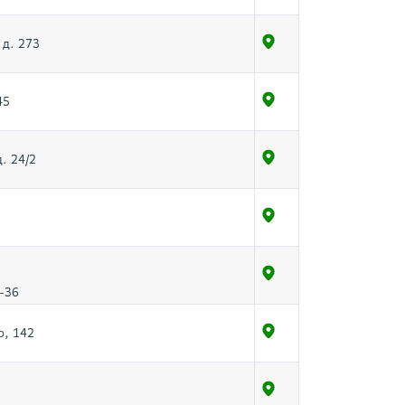
 д. 273
45
. 24/2
-36
о, 142