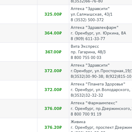
8(3532)66-76-80
Аптека "Здравсити"
325.00
ул.Салмышская, 43/1
8 (3532) 500-372
Аптека "Здравлекфарм"
364.00
г. Оренбург, ул. Юркина, 8А
8 (909) 611-33-77
Вита Экспресс
367.00
пр. Гагарина, 48/3
8 800 755 00 03
Аптека "Здравсити"
372.00
г.Оренбург, ул.Просторная,19/
8(3532)30-90-38; 8(922)815-10
Аптека "Планета Здоровья"
372.00
г. Оренбург, ул.Володарского, 
8(3532)32-32-32
Аптека "Фармаимпекс"
376.00
г. Оренбург, пр.Дзержинского,
8 800 700 91 19
Живика
376.20
г. Оренбург, проспект Дзержин