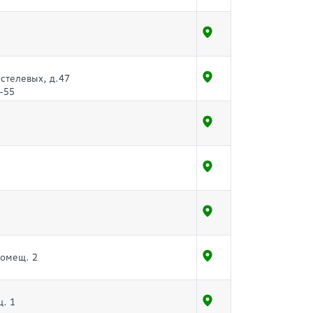
остелевых, д.47
-55
помещ. 2
щ. 1