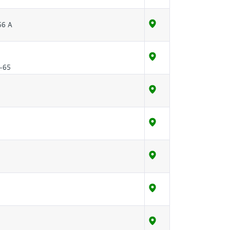
56 А
-65