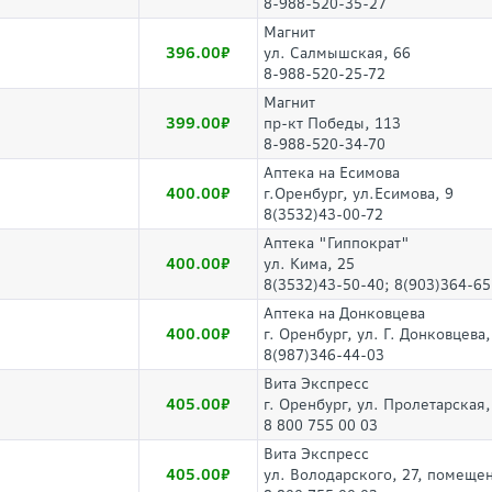
8-988-520-35-27
Магнит
396.00
ул. Салмышская, 66
8-988-520-25-72
Магнит
399.00
пр-кт Победы, 113
8-988-520-34-70
Аптека на Есимова
400.00
г.Оренбург, ул.Есимова, 9
8(3532)43-00-72
Аптека "Гиппократ"
400.00
ул. Кима, 25
8(3532)43-50-40; 8(903)364-65
Аптека на Донковцева
400.00
г. Оренбург, ул. Г. Донковцева,
8(987)346-44-03
Вита Экспресс
405.00
г. Оренбург, ул. Пролетарская,
8 800 755 00 03
Вита Экспресс
405.00
ул. Володарского, 27, помеще