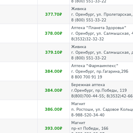
8 (800) 551-33-22
Живика
377.70
г. Оренбург, ул. Пролетарская,
8 (800) 551-33-22
Аптека "Планета Здоровья"
378.00
г. Оренбург, ул. Салмышская, 
8(3532)32-32-32
Живика
379.10
г. Оренбург, ул. Салмышская, д
8 (800) 551-33-22
Аптека "Фармаимпекс"
384.00
г. Оренбург, пр.Гагарина,29Б
8 800 700 91 19
Бережная аптека
384.00
г.Оренбург, пр.Победы, 119
8(800)700-44-55; 8(3532)42-66
Магнит
386.00
п. Ростоши, ул. Садовое Кольц
8-988-520-34-40
Магнит
393.00
пр-кт Победы, 166