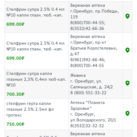
Бережная аптека
Стелфрин супра 2.5% 0.4 мл
г.Оренбург, пр.Победы,
№10 капли глазн. тюб.-кап.
119
8(800)700-44-55;
699.00
8(3532)42-66-36
Бережная аптека
г.Оренбург, пр-кт
Стелфрин супра 2.5% 0.4 мл
Братьев Коростелевых,
№10 капли глазн. тюб.-кап.
д.47
699.00
8(961)942-66-46;
8(800)700-44-55
Стелфрин супра капли
Живика
глазные 2,5% 0,4мл тюб-кап.
г. Оренбург, ул.
№10
Салмышская, д. 24/2
8 (800) 551-33-22
700.30
Аптека "Планета
стелфрин герта капли
Здоровья"
глазные 2.5% 2.5мл фл
г. Оренбург,
гротекс
ул.Володарского, 20/1
750.00
8(3532)32-32-32
Бережная аптека