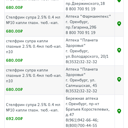
пр.Дзержинского,18
680.00
8 800 700 91 19
Аптека "Фармаимпекс"
Стелфрин супра 2.5% 0.4 мл
г. Оренбург,
№10 капли глазн. тюб.-кап.
пр.Гагарина,29Б
680.00
8 800 700 91 19
Аптека "Планета
стелфрин супра капли
Здоровья"
глазные 2.5% 0.4мл тюб-кап.
г. Оренбург,
n10
ул.Володарского, 20/1
680.00
8(3532)32-32-32
Аптека "Планета
стелфрин супра капли
Здоровья"
глазные 2.5% 0.4мл тюб-кап.
г. Оренбург, ул.
n10
Салмышская, 45
680.00
8(3532)32-32-32
Бережная аптека
г.Оренбург, пр-кт
Стелфрин супра 2.5% 0.4 мл
Братьев Коростелевых,
№10 капли глазн. тюб.-кап.
д.47
692.00
8(961)942-66-46;
8(800)700-44-55