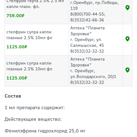
Стелфрин герта 2.5% 2.5 мл
г.Оренбург, пр.Победы,
капли глазн. фл.
119
8(800)700-44-55;
759.00
8(3532)42-66-36
Аптека "Планета
стелфрин супра капли
Здоровья"
глазные 2.5% 10мл фл
г. Оренбург, ул.
Салмышская, 45
1125.00
8(3532)32-32-32
Аптека "Планета
стелфрин супра капли
Здоровья"
глазные 2.5% 10мл фл
г. Оренбург,
ул.Володарского, 20/1
1125.00
8(3532)32-32-32
Состав
1 мл препарата содержит:
Действующее вещество:
Фенилэфрина гидрохлорид 25,0 мг