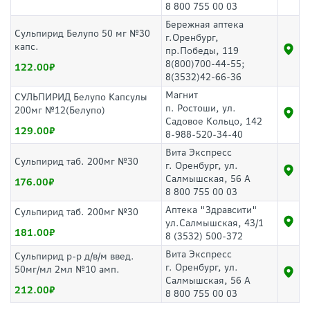
8 800 755 00 03
Бережная аптека
Сульпирид Белупо 50 мг №30
г.Оренбург,
капс.
пр.Победы, 119
8(800)700-44-55;
122.00
8(3532)42-66-36
Магнит
СУЛЬПИРИД Белупо Капсулы
п. Ростоши, ул.
200мг №12(Белупо)
Садовое Кольцо, 142
129.00
8-988-520-34-40
Вита Экспресс
Сульпирид таб. 200мг №30
г. Оренбург, ул.
Салмышская, 56 А
176.00
8 800 755 00 03
Аптека "Здравсити"
Сульпирид таб. 200мг №30
ул.Салмышская, 43/1
181.00
8 (3532) 500-372
Вита Экспресс
Сульпирид р-р д/в/м введ.
г. Оренбург, ул.
50мг/мл 2мл №10 амп.
Салмышская, 56 А
212.00
8 800 755 00 03