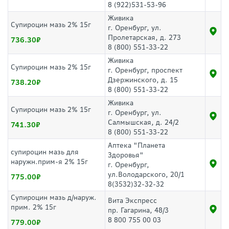
8 (922)531-53-96
Живика
Супироцин мазь 2% 15г
г. Оренбург, ул.
Пролетарская, д. 273
736.30
8 (800) 551-33-22
Живика
Супироцин мазь 2% 15г
г. Оренбург, проспект
Дзержинского, д. 15
738.20
8 (800) 551-33-22
Живика
Супироцин мазь 2% 15г
г. Оренбург, ул.
Салмышская, д. 24/2
741.30
8 (800) 551-33-22
Аптека "Планета
супироцин мазь для
Здоровья"
наружн.прим-я 2% 15г
г. Оренбург,
ул.Володарского, 20/1
775.00
8(3532)32-32-32
Супироцин мазь д/наруж.
Вита Экспресс
прим. 2% 15г
пр. Гагарина, 48/3
8 800 755 00 03
779.00