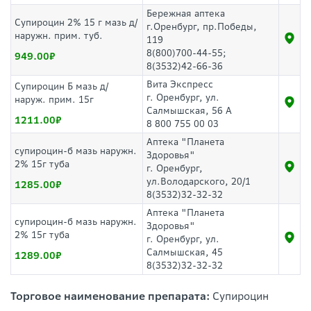
Бережная аптека
Супироцин 2% 15 г мазь д/
г.Оренбург, пр.Победы,
наружн. прим. туб.
119
8(800)700-44-55;
949.00
8(3532)42-66-36
Вита Экспресс
Супироцин Б мазь д/
г. Оренбург, ул.
наруж. прим. 15г
Салмышская, 56 А
1211.00
8 800 755 00 03
Аптека "Планета
супироцин-б мазь наружн.
Здоровья"
2% 15г туба
г. Оренбург,
ул.Володарского, 20/1
1285.00
8(3532)32-32-32
Аптека "Планета
супироцин-б мазь наружн.
Здоровья"
2% 15г туба
г. Оренбург, ул.
Салмышская, 45
1289.00
8(3532)32-32-32
Торговое наименование препарата:
Супироцин