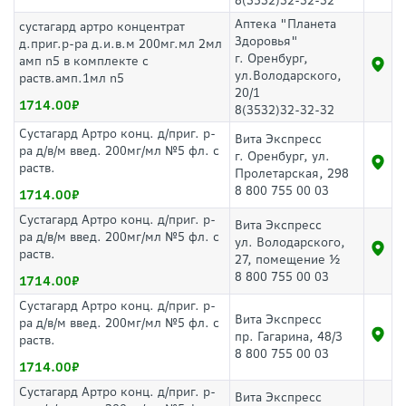
8(3532)32-32-32
Аптека "Планета
сустагард артро концентрат
Здоровья"
д.приг.р-ра д.и.в.м 200мг.мл 2мл
г. Оренбург,
амп n5 в комплекте с
ул.Володарского,
раств.амп.1мл n5
20/1
1714.00
8(3532)32-32-32
Сустагард Артро конц. д/приг. р-
Вита Экспресс
ра д/в/м введ. 200мг/мл №5 фл. с
г. Оренбург, ул.
раств.
Пролетарская, 298
8 800 755 00 03
1714.00
Сустагард Артро конц. д/приг. р-
Вита Экспресс
ра д/в/м введ. 200мг/мл №5 фл. с
ул. Володарского,
раств.
27, помещение ½
8 800 755 00 03
1714.00
Сустагард Артро конц. д/приг. р-
Вита Экспресс
ра д/в/м введ. 200мг/мл №5 фл. с
пр. Гагарина, 48/3
раств.
8 800 755 00 03
1714.00
Сустагард Артро конц. д/приг. р-
Вита Экспресс