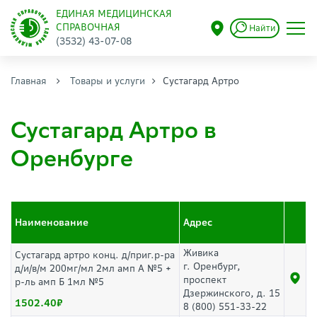
ЕДИНАЯ МЕДИЦИНСКАЯ
СПРАВОЧНАЯ
Найти
(3532) 43-07-08
Главная
Товары и услуги
Сустагард Артро
Сустагард Артро в
Оренбурге
Наименование
Адрес
Живика
Сустагард артро конц. д/приг.р-ра
г. Оренбург,
д/и/в/м 200мг/мл 2мл амп А №5 +
проспект
р-ль амп Б 1мл №5
Дзержинского, д. 15
1502.40
8 (800) 551-33-22