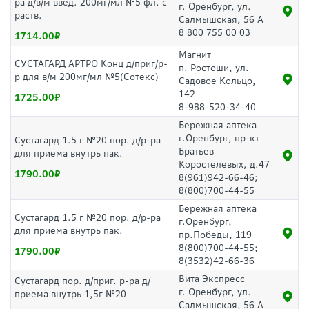
ра д/в/м введ. 200мг/мл №5 фл. с
г. Оренбург, ул.
раств.
Салмышская, 56 А
8 800 755 00 03
1714.00
Магнит
СУСТАГАРД АРТРО Конц д/приг/р-
п. Ростоши, ул.
р для в/м 200мг/мл №5(Сотекс)
Садовое Кольцо,
142
1725.00
8-988-520-34-40
Бережная аптека
г.Оренбург, пр-кт
Сустагард 1.5 г №20 пор. д/р-ра
Братьев
для приема внутрь пак.
Коростелевых, д.47
1790.00
8(961)942-66-46;
8(800)700-44-55
Бережная аптека
Сустагард 1.5 г №20 пор. д/р-ра
г.Оренбург,
для приема внутрь пак.
пр.Победы, 119
8(800)700-44-55;
1790.00
8(3532)42-66-36
Вита Экспресс
Сустагард пор. д/приг. р-ра д/
г. Оренбург, ул.
приема внутрь 1,5г №20
Салмышская, 56 А