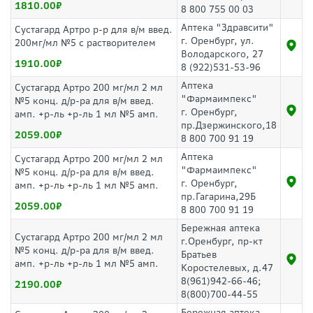
1810.00
8 800 755 00 03
Аптека "Здравсити"
Сустагард Артро р-р для в/м введ.
г. Оренбург, ул.
200мг/мл №5 с растворителем
Володарского, 27
1910.00
8 (922)531-53-96
Аптека
Сустагард Артро 200 мг/мл 2 мл
"Фармаимпекс"
№5 конц. д/р-ра для в/м введ.
г. Оренбург,
амп. +р-ль +р-ль 1 мл №5 амп.
пр.Дзержинского,18
2059.00
8 800 700 91 19
Аптека
Сустагард Артро 200 мг/мл 2 мл
"Фармаимпекс"
№5 конц. д/р-ра для в/м введ.
г. Оренбург,
амп. +р-ль +р-ль 1 мл №5 амп.
пр.Гагарина,29Б
2059.00
8 800 700 91 19
Бережная аптека
Сустагард Артро 200 мг/мл 2 мл
г.Оренбург, пр-кт
№5 конц. д/р-ра для в/м введ.
Братьев
амп. +р-ль +р-ль 1 мл №5 амп.
Коростелевых, д.47
8(961)942-66-46;
2190.00
8(800)700-44-55
Бережная аптека