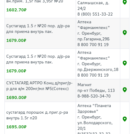
вн.прим. 1,5г пак 3,95г №20
Салмышская, д.
24/2
1602.70
8 (800) 551-33-22
Аптека
Сустагард 1.5 г №20 пор. д/р-ра
"Фармаимпекс"
для приема внутрь пак.
г. Оренбург,
пр.Гагарина,29Б
1679.00
8 800 700 91 19
Аптека
Сустагард 1.5 г №20 пор. д/р-ра
"Фармаимпекс"
для приема внутрь пак.
г. Оренбург,
пр.Дзержинского,18
1679.00
8 800 700 91 19
СУСТАГАРД АРТРО Конц д/приг/р-
Магнит
р для в/м 200мг/мл №5(Сотекс)
пр-кт Победы, 113
8-988-520-34-70
1690.00
Аптека "Планета
Здоровья"
сустагард порошок д.приг.р-ра
г. Оренбург,
внутрь 1.5г n20
ул.Володарского,
1695.00
20/1