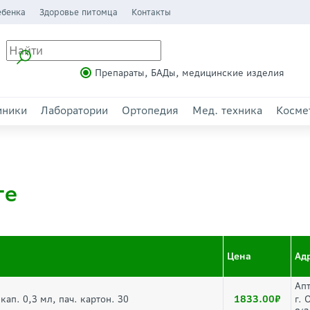
ебенка
Здоровье питомца
Контакты
Препараты, БАДы, медицинские изделия
иники
Лаборатории
Ортопедия
Мед. техника
Косме
ге
Цена
Ад
Ап
1833.00
кап. 0,3 мл, пач. картон. 30
г. 