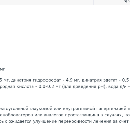
8(3
 мг
мг, динатрия гидрофосфат - 4.9 мг, динатрия эдетат - 0.5 
одная кислота - 0.0-0.2 мг (для доведения pH), вода д/и -
рытоугольной глаукомой или внутриглазной гипертензией 
ноблокаторов или аналогов простагландина в случаях, ко
орых ожидается улучшение переносимости лечения за счет