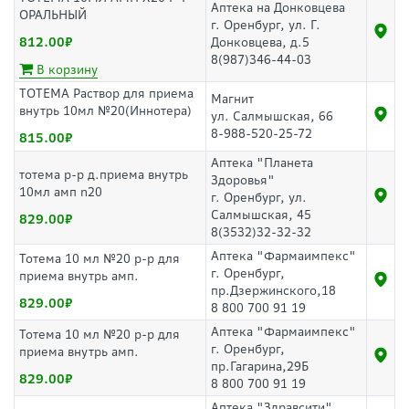
Аптека на Донковцева
ОРАЛЬНЫЙ
г. Оренбург, ул. Г.
812.00
Донковцева, д.5
8(987)346-44-03
В корзину
ТОТЕМА Раствор для приема
Магнит
внутрь 10мл №20(Иннотера)
ул. Салмышская, 66
8-988-520-25-72
815.00
Аптека "Планета
тотема р-р д.приема внутрь
Здоровья"
10мл амп n20
г. Оренбург, ул.
Салмышская, 45
829.00
8(3532)32-32-32
Аптека "Фармаимпекс"
Тотема 10 мл №20 р-р для
г. Оренбург,
приема внутрь амп.
пр.Дзержинского,18
829.00
8 800 700 91 19
Аптека "Фармаимпекс"
Тотема 10 мл №20 р-р для
г. Оренбург,
приема внутрь амп.
пр.Гагарина,29Б
829.00
8 800 700 91 19
Аптека "Здравсити"