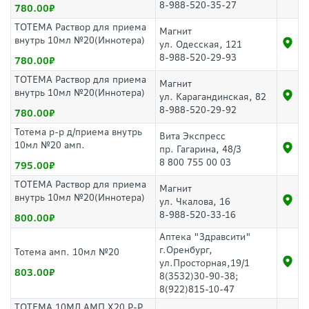
8-988-520-35-27
780.00
ТОТЕМА Раствор для приема
Магнит
внутрь 10мл №20(Иннотера)
ул. Одесская, 121
8-988-520-29-93
780.00
ТОТЕМА Раствор для приема
Магнит
внутрь 10мл №20(Иннотера)
ул. Карагандинская, 82
8-988-520-29-92
780.00
Тотема р-р д/приема внутрь
Вита Экспресс
10мл №20 амп.
пр. Гагарина, 48/3
8 800 755 00 03
795.00
ТОТЕМА Раствор для приема
Магнит
внутрь 10мл №20(Иннотера)
ул. Чкалова, 16
8-988-520-33-16
800.00
Аптека "Здравсити"
г.Оренбург,
Тотема амп. 10мл №20
ул.Просторная,19/1
803.00
8(3532)30-90-38;
8(922)815-10-47
ТОТЕМА 10МЛ АМП Х20 Р-Р