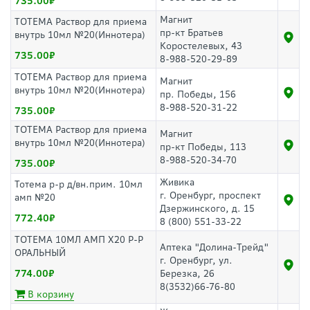
735.00
Магнит
ТОТЕМА Раствор для приема
пр-кт Братьев
внутрь 10мл №20(Иннотера)
Коростелевых, 43
735.00
8-988-520-29-89
ТОТЕМА Раствор для приема
Магнит
внутрь 10мл №20(Иннотера)
пр. Победы, 156
8-988-520-31-22
735.00
ТОТЕМА Раствор для приема
Магнит
внутрь 10мл №20(Иннотера)
пр-кт Победы, 113
8-988-520-34-70
735.00
Живика
Тотема р-р д/вн.прим. 10мл
г. Оренбург, проспект
амп №20
Дзержинского, д. 15
772.40
8 (800) 551-33-22
ТОТЕМА 10МЛ АМП Х20 Р-Р
Аптека "Долина-Трейд"
ОРАЛЬНЫЙ
г. Оренбург, ул.
774.00
Березка, 26
8(3532)66-76-80
В корзину