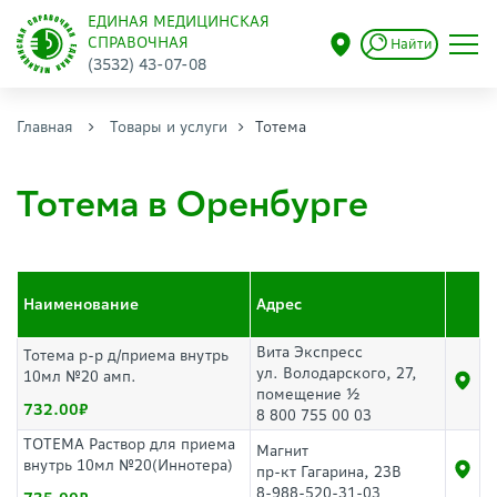
ЕДИНАЯ МЕДИЦИНСКАЯ
СПРАВОЧНАЯ
Найти
(3532) 43-07-08
Главная
Товары и услуги
Тотема
Тотема в Оренбурге
Наименование
Адрес
Вита Экспресс
Тотема р-р д/приема внутрь
ул. Володарского, 27,
10мл №20 амп.
помещение ½
732.00
8 800 755 00 03
ТОТЕМА Раствор для приема
Магнит
внутрь 10мл №20(Иннотера)
пр-кт Гагарина, 23В
8-988-520-31-03