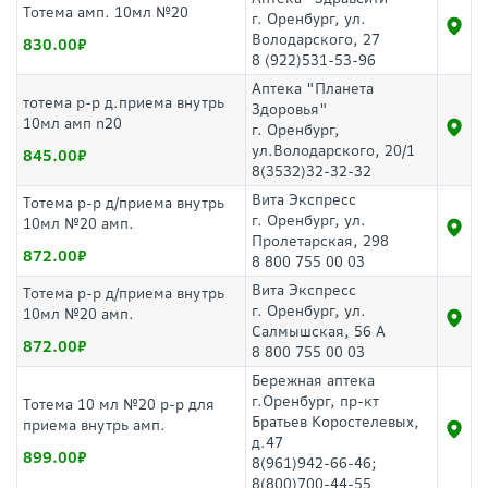
Тотема амп. 10мл №20
г. Оренбург, ул.
Володарского, 27
830.00
8 (922)531-53-96
Аптека "Планета
тотема р-р д.приема внутрь
Здоровья"
10мл амп n20
г. Оренбург,
ул.Володарского, 20/1
845.00
8(3532)32-32-32
Вита Экспресс
Тотема р-р д/приема внутрь
г. Оренбург, ул.
10мл №20 амп.
Пролетарская, 298
872.00
8 800 755 00 03
Вита Экспресс
Тотема р-р д/приема внутрь
г. Оренбург, ул.
10мл №20 амп.
Салмышская, 56 А
872.00
8 800 755 00 03
Бережная аптека
г.Оренбург, пр-кт
Тотема 10 мл №20 р-р для
Братьев Коростелевых,
приема внутрь амп.
д.47
899.00
8(961)942-66-46;
8(800)700-44-55