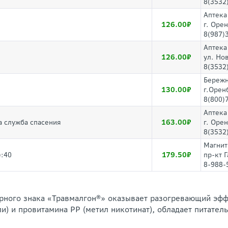
8(3532
Аптека
126.00
г. Орен
8(987)
Аптека
126.00
ул. Нов
8(3532
Бережн
130.00
г.Орен
8(800)
Аптека
163.00
а служба спасения
г. Оре
8(3532
Магнит
179.50
):40
пр-кт 
8-988-
арного знака «Травмалгон®» оказывает разогревающий эфф
и) и провитамина РР (метил никотинат), обладает питате