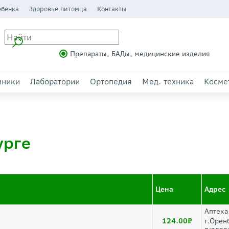
ебенка
Здоровье питомца
Контакты
Препараты, БАДы, медицинские изделия
иники
Лаборатории
Ортопедия
Мед. техника
Косме
урге
Цена
Адрес
Аптека
124.00
г.Орен