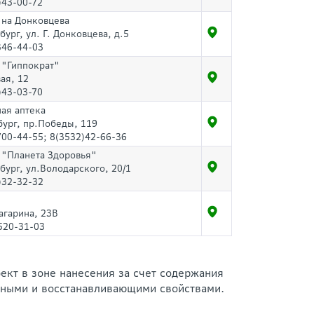
)43-00-72
 на Донковцева
бург, ул. Г. Донковцева, д.5
346-44-03
 "Гиппократ"
ая, 12
)43-03-70
ая аптека
бург, пр.Победы, 119
700-44-55; 8(3532)42-66-36
 "Планета Здоровья"
нбург, ул.Володарского, 20/1
)32-32-32
Гагарина, 23В
520-31-03
ект в зоне нанесения за счет содержания
льными и восстанавливающими свойствами.