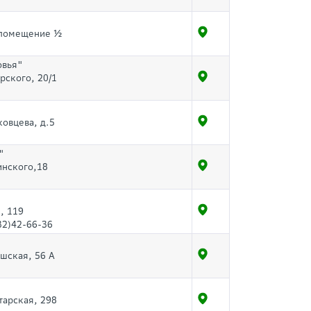
, помещение ½
овья"
рского, 20/1
ковцева, д.5
"
инского,18
, 119
32)42-66-36
ышская, 56 А
тарская, 298