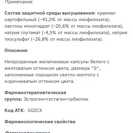
Примечание
Состав защитной среды высушивания:
крахмал
картофельный (~41,0% от массы лиофилизата),
лактозы моногидрат (~20,6% от массы лиофилизата),
натрия глутамат (-4,5% от массы лиофилизата), натрия
тиосульфат (~26,8% от массы лиофилизата).
Описание
Непрозрачные желатиновые капсулы белого с
желтоватым оттенком цвета, размера "0",
заполненные порошком светло-желтого с
коричневатым оттенком цвета.
Фармакотерапевтическая
группа:
Эстроген+гестаген+эубиотик
Код АТХ:
G02CX
Фармакологические свойства
Фармакодинамика