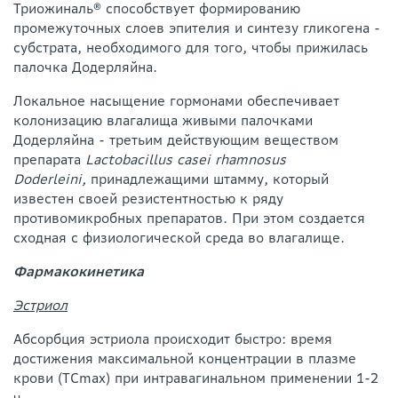
Триожиналь® способствует формированию
промежуточных слоев эпителия и синтезу гликогена -
субстрата, необходимого для того, чтобы прижилась
палочка Додерляйна.
Локальное насыщение гормонами обеспечивает
колонизацию влагалища живыми палочками
Додерляйна - третьим действующим веществом
препарата
Lactobacillus casei rhamnosus
Doderleini,
принадлежащими штамму, который
известен своей резистентностью к ряду
противомикробных препаратов. При этом создается
сходная с физиологической среда во влагалище.
Фармакокинетика
Эстриол
Абсорбция эстриола происходит быстро: время
достижения максимальной концентрации в плазме
крови (ТСmах) при интравагинальном применении 1-2
ч.