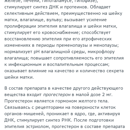
железе, печени, гипоталамусе, гипофизе),
стимулирует синтез ДНК и протеинов. Обладает
селективным действием, преимущественно на шейку
матки, влагалище, вульву; вызывает усиление
пролиферации эпителия влагалища и шейки матки,
стимулирует его кровоснабжение; способствует
восстановлению эпителия при его атрофических
изменениях в периоды пременопаузы и менопаузы;
нормализует pH влагалищной среды, микрофлору
влагалища; повышает сопротивляемость его эпителия
к инфекционным и воспалительным процессам;
оказывает влияние на качество и количество секрета
шейки матки.
В состав препарата в качестве другого действующего
вещества входит
прогестерон
в малой дозе 2 мг.
Прогестерон является гормоном желтого тела.
Связываясь с рецепторами на поверхности клеток
органов-мишеней, проникает в ядро, где, активируя
ДНК, стимулирует синтез РНК. После подготовки
эпителия эстриолом, прогестерон в составе препарата