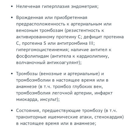
Нелеченая гиперплазия эндометрия;
Врожденная или приобретенная
предрасположенность к артериальным или
венозным тромбозам (резистентность к
активированному протеину С; дефицит протеина
С, протеина S или антитромбина III;
гипергомоцистеинемия; наличие антител к
фосфолипидам (антитела к кардиолипину,
волчаночный антикоагулянт);
Тромбозы (венозные и артериальные) и
тромбоэмболии в настоящее время или в
анамнезе (в т.ч. тромбоз глубоких вен,
тромбоэмболия легочной артерии, инфаркт
миокарда, инсульт);
Состояния, предшествующие тромбозу (в т.ч.
транзиторные ишемические атаки, стенокардия)
в настоящее время или в анамнезе;