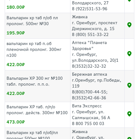
Володарского, 27
180.00
8 (922)531-53-96
Живика
Вальпарин хр таб п/об пл
г. Оренбург, проспект
пролонг. 500мг №30
Дзержинского, д. 15
195.90
8 (800) 551-33-22
Аптека "Планета
вальпарин хр таб п.об
Здоровья"
пленочной пролонг. 300мг
г. Оренбург,
n100
ул.Володарского, 20/1
422.00
8(3532)32-32-32
Бережная аптека
Вальпарин ХР 300 мг №100
г.Оренбург, пр.Победы,
табл. пролонг. п.п.о.
119
8(800)700-44-55;
422.00
8(3532)42-66-36
Вита Экспресс
Вальпарин ХР таб. п/п/о
г. Оренбург, ул.
пролонг. действ. 300мг №100
Салмышская, 56 А
473.00
8 800 755 00 03
Живика
Вальпарин хр таб п/об/пл
г. Оренбург, ул.
пролонг 500мг №100