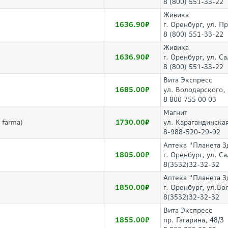
8 (800) 551-33-22
Живика
1636.90
г. Оренбург, ул. П
8 (800) 551-33-22
Живика
1636.90
г. Оренбург, ул. С
8 (800) 551-33-22
Вита Экспресс
1685.00
ул. Володарского,
8 800 755 00 03
Магнит
1730.00
 farma)
ул. Карагандинская
8-988-520-29-92
Аптека "Планета З
1805.00
г. Оренбург, ул. 
8(3532)32-32-32
Аптека "Планета З
1850.00
г. Оренбург, ул.Во
8(3532)32-32-32
Вита Экспресс
1855.00
пр. Гагарина, 48/3