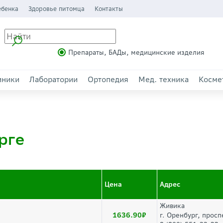
ебенка
Здоровье питомца
Контакты
Препараты, БАДы, медицинские изделия
иники
Лаборатории
Ортопедия
Мед. техника
Косме
рге
Цена
Адрес
Живика
1636.90
г. Оренбург, просп