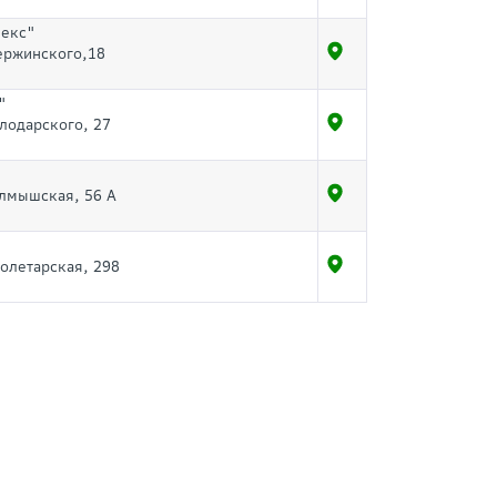
пекс"
зержинского,18
"
олодарского, 27
алмышская, 56 А
ролетарская, 298