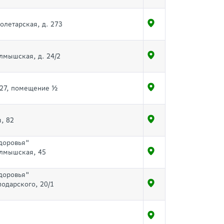
ролетарская, д. 273
алмышская, д. 24/2
 27, помещение ½
, 82
доровья"
Салмышская, 45
доровья"
лодарского, 20/1