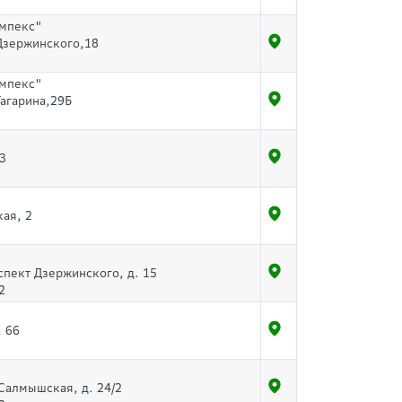
мпекс"
.Дзержинского,18
мпекс"
Гагарина,29Б
/3
кая, 2
спект Дзержинского, д. 15
2
 66
 Салмышская, д. 24/2