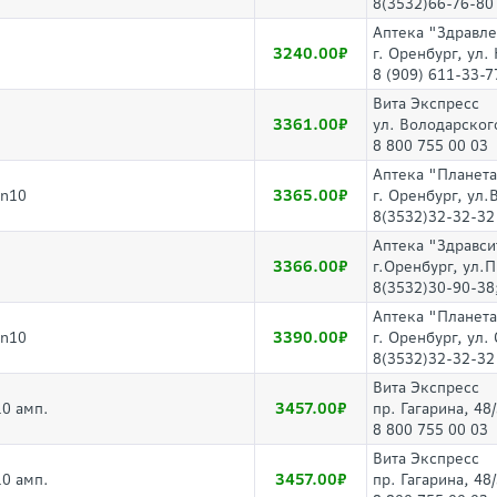
8(3532)66-76-80
Аптека "Здравл
3240.00
г. Оренбург, ул.
8 (909) 611-33-7
Вита Экспресс
3361.00
ул. Володарског
8 800 755 00 03
Аптека "Планета
3365.00
 n10
г. Оренбург, ул.
8(3532)32-32-32
Аптека "Здравси
3366.00
г.Оренбург, ул.
8(3532)30-90-38
Аптека "Планета
3390.00
 n10
г. Оренбург, ул
8(3532)32-32-32
Вита Экспресс
3457.00
10 амп.
пр. Гагарина, 48
8 800 755 00 03
Вита Экспресс
3457.00
10 амп.
пр. Гагарина, 48