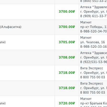
8 (800) 551-33-2
Аптека "Здравл
3700.00
г. Оренбург, ул.
8 (909) 611-33-7
Магнит
3700.00
0(Альфасигма)
пр-кт Победы, 1
8-988-520-34-70
Магнит
3705.00
али)
ул. Чкалова, 16
8-988-520-33-16
Аптека "Здравси
3708.00
г. Оренбург, ул.
8 (922)531-53-9
Вита Экспресс
3718.00
г. Оренбург, ул
8 800 755 00 03
Вита Экспресс
3718.00
г. Оренбург, ул.
8 800 755 00 03
Магнит
3720.00
али)
пр-кт Братьев К