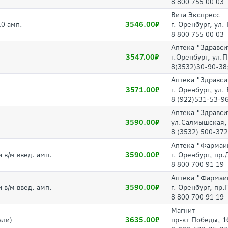
8 800 755 00 03
Вита Экспресс
3546.00
10 амп.
г. Оренбург, ул.
8 800 755 00 03
Аптека "Здравси
3547.00
г.Оренбург, ул.
8(3532)30-90-38
Аптека "Здравси
3571.00
г. Оренбург, ул.
8 (922)531-53-9
Аптека "Здравси
3590.00
ул.Салмышская,
8 (3532) 500-372
Аптека "Фармаи
3590.00
 в/м введ. амп.
г. Оренбург, пр
8 800 700 91 19
Аптека "Фармаи
3590.00
 в/м введ. амп.
г. Оренбург, пр.
8 800 700 91 19
Магнит
3635.00
али)
пр-кт Победы, 1