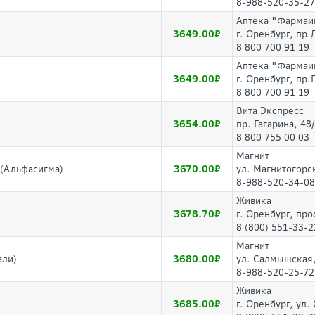
8-988-520-35-27
Аптека "Фармаи
3649.00
г. Оренбург, пр
8 800 700 91 19
Аптека "Фармаи
3649.00
г. Оренбург, пр.
8 800 700 91 19
Вита Экспресс
3654.00
пр. Гагарина, 48
8 800 755 00 03
Магнит
3670.00
0(Альфасигма)
ул. Магнитогорс
8-988-520-34-08
Живика
3678.70
г. Оренбург, про
8 (800) 551-33-2
Магнит
3680.00
али)
ул. Салмышская,
8-988-520-25-72
Живика
3685.00
г. Оренбург, ул.