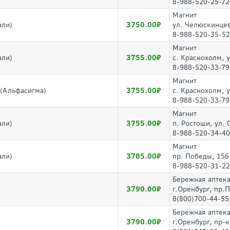
8-988-520-25-72
Магнит
3750.00
али)
ул. Челюскинцев
8-988-520-35-52
Магнит
3755.00
али)
с. Краснохолм, у
8-988-520-33-79
Магнит
3755.00
0(Альфасигма)
с. Краснохолм, у
8-988-520-33-79
Магнит
3755.00
али)
п. Ростоши, ул.
8-988-520-34-40
Магнит
3785.00
али)
пр. Победы, 156
8-988-520-31-22
Бережная аптек
3790.00
г.Оренбург, пр.
8(800)700-44-55
Бережная аптек
3790.00
г.Оренбург, пр-к