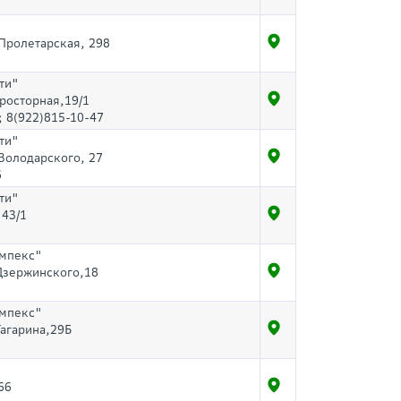
 Пролетарская, 298
ти"
Просторная,19/1
; 8(922)815-10-47
ти"
 Володарского, 27
6
ти"
 43/1
мпекс"
.Дзержинского,18
мпекс"
Гагарина,29Б
66