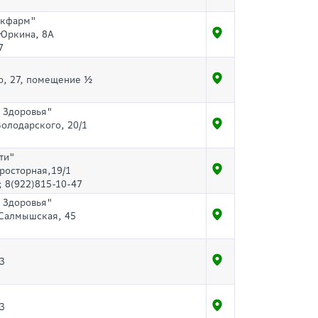
екфарм"
 Юркина, 8А
7
о, 27, помещение ½
 Здоровья"
Володарского, 20/1
ти"
Просторная,19/1
; 8(922)815-10-47
 Здоровья"
. Салмышская, 45
/3
/3