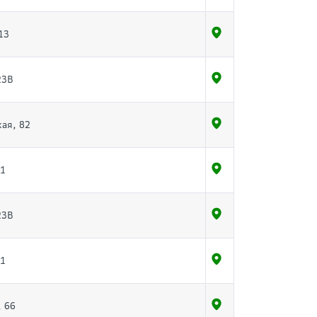
13
23В
кая, 82
21
23В
21
 66