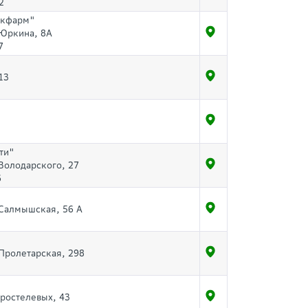
2
екфарм"
 Юркина, 8А
7
13
ти"
 Володарского, 27
6
. Салмышская, 56 А
 Пролетарская, 298
оростелевых, 43