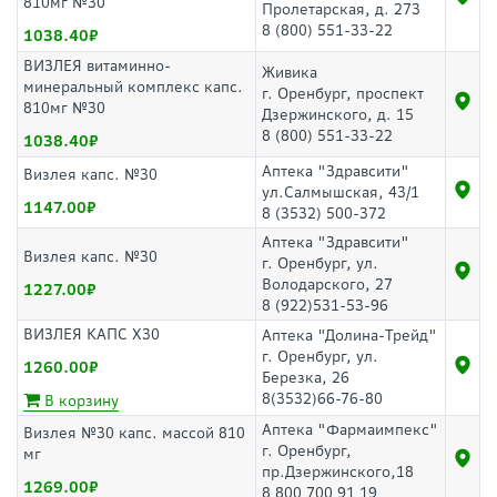
810мг №30
Пролетарская, д. 273
8 (800) 551-33-22
1038.40
ВИЗЛЕЯ витаминно-
Живика
минеральный комплекс капс.
г. Оренбург, проспект
810мг №30
Дзержинского, д. 15
8 (800) 551-33-22
1038.40
Аптека "Здравсити"
Визлея капс. №30
ул.Салмышская, 43/1
1147.00
8 (3532) 500-372
Аптека "Здравсити"
Визлея капс. №30
г. Оренбург, ул.
Володарского, 27
1227.00
8 (922)531-53-96
ВИЗЛЕЯ КАПС Х30
Аптека "Долина-Трейд"
г. Оренбург, ул.
1260.00
Березка, 26
8(3532)66-76-80
В корзину
Аптека "Фармаимпекс"
Визлея №30 капс. массой 810
г. Оренбург,
мг
пр.Дзержинского,18
1269.00
8 800 700 91 19