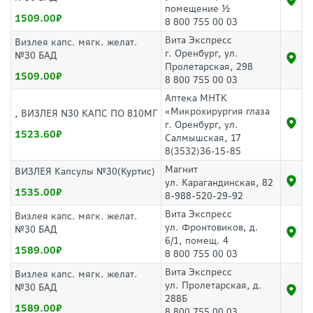
помещение ½
1509.00
8 800 755 00 03
Вита Экспресс
Визлея капс. мягк. желат.
г. Оренбург, ул.
№30 БАД
Пролетарская, 298
1509.00
8 800 755 00 03
Аптека МНТК
«Микрохирургия глаза
, ВИЗЛЕЯ N30 КАПС ПО 810МГ
г. Оренбург, ул.
1523.60
Салмышская, 17
8(3532)36-15-85
Магнит
ВИЗЛЕЯ Капсулы №30(Куртис)
ул. Карагандинская, 82
1535.00
8-988-520-29-92
Вита Экспресс
Визлея капс. мягк. желат.
ул. Фронтовиков, д.
№30 БАД
6/1, помещ. 4
1589.00
8 800 755 00 03
Вита Экспресс
Визлея капс. мягк. желат.
ул. Пролетарская, д.
№30 БАД
288Б
1589.00
8 800 755 00 03