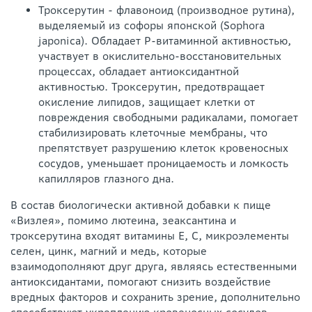
Троксерутин - флавоноид (производное рутина),
выделяемый из софоры японской (Sophora
japonica). Обладает Р-витаминной активностью,
участвует в окислительно-восстановительных
процессах, обладает антиоксидантной
активностью. Троксерутин, предотвращает
окисление липидов, защищает клетки от
повреждения свободными радикалами, помогает
стабилизировать клеточные мембраны, что
препятствует разрушению клеток кровеносных
сосудов, уменьшает проницаемость и ломкость
капилляров глазного дна.
В состав биологически активной добавки к пище
«Визлея», помимо лютеина, зеаксантина и
троксерутина входят витамины Е, С, микроэлементы
селен, цинк, магний и медь, которые
взаимодополняют друг друга, являясь естественными
антиоксидантами, помогают снизить воздействие
вредных факторов и сохранить зрение, дополнительно