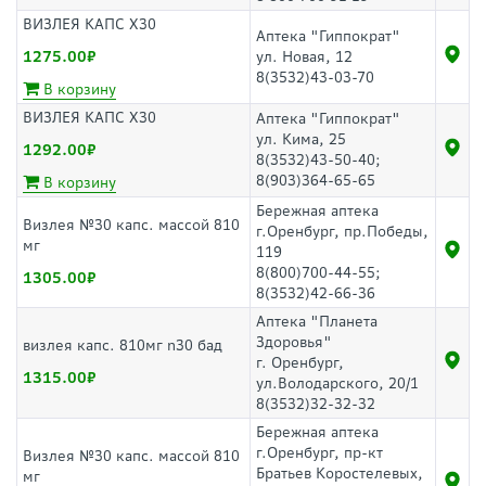
ВИЗЛЕЯ КАПС Х30
Аптека "Гиппократ"
1275.00
ул. Новая, 12
8(3532)43-03-70
В корзину
ВИЗЛЕЯ КАПС Х30
Аптека "Гиппократ"
ул. Кима, 25
1292.00
8(3532)43-50-40;
8(903)364-65-65
В корзину
Бережная аптека
Визлея №30 капс. массой 810
г.Оренбург, пр.Победы,
мг
119
8(800)700-44-55;
1305.00
8(3532)42-66-36
Аптека "Планета
Здоровья"
визлея капс. 810мг n30 бад
г. Оренбург,
1315.00
ул.Володарского, 20/1
8(3532)32-32-32
Бережная аптека
г.Оренбург, пр-кт
Визлея №30 капс. массой 810
Братьев Коростелевых,
мг