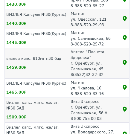
пр-кт Победы, 166
1430.00
8-988-520-35-27
Магнит
ВИЗЛЕЯ Капсулы №30(Куртис)
ул. Одесская, 121
1440.00
8-988-520-29-93
Магнит
ВИЗЛЕЯ Капсулы №30(Куртис)
ул. Салмышская, 66
1445.00
8-988-520-25-72
Аптека "Планета
Здоровья"
визлея капс. 810мг n30 бад
г. Оренбург, ул.
1459.00
Салмышская, 45
8(3532)32-32-32
Магнит
ВИЗЛЕЯ Капсулы №30(Куртис)
ул. Чкалова, 16
1465.00
8-988-520-33-16
Вита Экспресс
Визлея капс. мягк. желат.
г. Оренбург, ул.
№30 БАД
Салмышская, 56 А
1509.00
8 800 755 00 03
Вита Экспресс
Визлея капс. мягк. желат.
ул. Володарского, 27,
№30 БАД