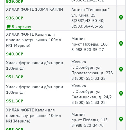
8-988-520-29-92
929.00
ХИЛАК ФОРТЕ 100МЛ КАПЛИ
Аптека "Гиппократ"
ул. Кима, 25
936.00
8(3532)43-50-40;
8(903)364-65-65
В корзину
ХИЛАК ФОРТЕ Капли для
Магнит
приема внутрь вишня 100мл
пр-кт Победы, 166
№1(Меркле)
8-988-520-35-27
940.00
Живика
Хилак форте капли д/вн.прим.
г. Оренбург, ул.
100мл фл
Пролетарская, д. 273
951.30
8 (800) 551-33-22
Живика
Хилак форте капли д/вн.прим.
г. Оренбург, ул.
100мл фл
Салмышская, д. 24/2
951.30
8 (800) 551-33-22
ХИЛАК ФОРТЕ Капли для
Магнит
приема внутрь вишня 100мл
пр-кт Победы, 113
№1(Меркле)
8-988-520-34-70
955.00