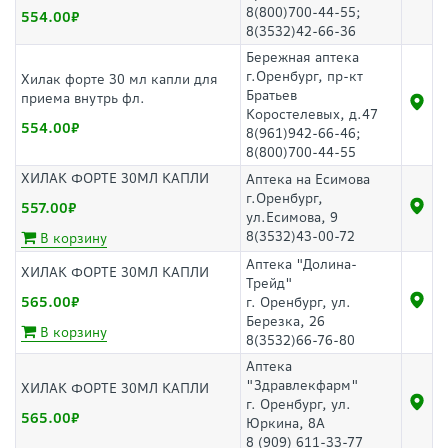
8(800)700-44-55;
554.00
8(3532)42-66-36
Бережная аптека
г.Оренбург, пр-кт
Хилак форте 30 мл капли для
Братьев
приема внутрь фл.
Коростелевых, д.47
554.00
8(961)942-66-46;
8(800)700-44-55
ХИЛАК ФОРТЕ 30МЛ КАПЛИ
Аптека на Есимова
г.Оренбург,
557.00
ул.Есимова, 9
8(3532)43-00-72
В корзину
Аптека "Долина-
ХИЛАК ФОРТЕ 30МЛ КАПЛИ
Трейд"
565.00
г. Оренбург, ул.
Березка, 26
В корзину
8(3532)66-76-80
Аптека
"Здравлекфарм"
ХИЛАК ФОРТЕ 30МЛ КАПЛИ
г. Оренбург, ул.
565.00
Юркина, 8А
8 (909) 611-33-77