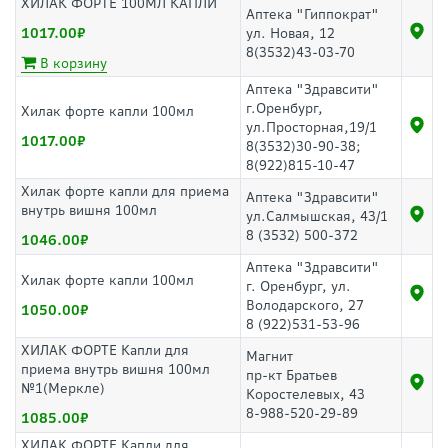
ХИЛАК ФОРТЕ 100МЛ КАПЛИ
Аптека "Гиппократ"
1017.00
ул. Новая, 12
8(3532)43-03-70
В корзину
Аптека "Здравсити"
г.Оренбург,
Хилак форте капли 100мл
ул.Просторная,19/1
1017.00
8(3532)30-90-38;
8(922)815-10-47
Хилак форте капли для приема
Аптека "Здравсити"
внутрь вишня 100мл
ул.Салмышская, 43/1
8 (3532) 500-372
1046.00
Аптека "Здравсити"
Хилак форте капли 100мл
г. Оренбург, ул.
Володарского, 27
1050.00
8 (922)531-53-96
ХИЛАК ФОРТЕ Капли для
Магнит
приема внутрь вишня 100мл
пр-кт Братьев
№1(Меркле)
Коростелевых, 43
8-988-520-29-89
1085.00
ХИЛАК ФОРТЕ Капли для