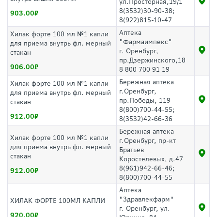
ул.Просторная,19/1
8(3532)30-90-38;
903.00
8(922)815-10-47
Аптека
Хилак форте 100 мл №1 капли
"Фармаимпекс"
для приема внутрь фл. мерный
г. Оренбург,
стакан
пр.Дзержинского,18
906.00
8 800 700 91 19
Бережная аптека
Хилак форте 100 мл №1 капли
г.Оренбург,
для приема внутрь фл. мерный
пр.Победы, 119
стакан
8(800)700-44-55;
912.00
8(3532)42-66-36
Бережная аптека
Хилак форте 100 мл №1 капли
г.Оренбург, пр-кт
для приема внутрь фл. мерный
Братьев
стакан
Коростелевых, д.47
8(961)942-66-46;
912.00
8(800)700-44-55
Аптека
"Здравлекфарм"
ХИЛАК ФОРТЕ 100МЛ КАПЛИ
г. Оренбург, ул.
920.00