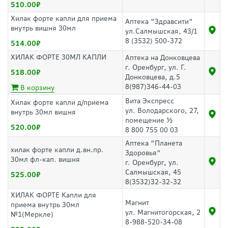
510.00
Хилак форте капли для приема
Аптека "Здравсити"
внутрь вишня 30мл
ул.Салмышская, 43/1
8 (3532) 500-372
514.00
ХИЛАК ФОРТЕ 30МЛ КАПЛИ
Аптека на Донковцева
г. Оренбург, ул. Г.
518.00
Донковцева, д.5
8(987)346-44-03
В корзину
Вита Экспресс
Хилак форте капли д/приема
ул. Володарского, 27,
внутрь 30мл вишня
помещение ½
520.00
8 800 755 00 03
Аптека "Планета
хилак форте капли д.вн.пр.
Здоровья"
30мл фл-кап. вишня
г. Оренбург, ул.
Салмышская, 45
525.00
8(3532)32-32-32
ХИЛАК ФОРТЕ Капли для
Магнит
приема внутрь 30мл
ул. Магнитогорская, 2
№1(Меркле)
8-988-520-34-08