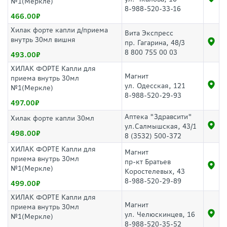
№1(Меркле)
8-988-520-33-16
466.00
Хилак форте капли д/приема
Вита Экспресс
внутрь 30мл вишня
пр. Гагарина, 48/3
8 800 755 00 03
493.00
ХИЛАК ФОРТЕ Капли для
Магнит
приема внутрь 30мл
ул. Одесская, 121
№1(Меркле)
8-988-520-29-93
497.00
Аптека "Здравсити"
Хилак форте капли 30мл
ул.Салмышская, 43/1
498.00
8 (3532) 500-372
ХИЛАК ФОРТЕ Капли для
Магнит
приема внутрь 30мл
пр-кт Братьев
№1(Меркле)
Коростелевых, 43
8-988-520-29-89
499.00
ХИЛАК ФОРТЕ Капли для
Магнит
приема внутрь 30мл
ул. Челюскинцев, 16
№1(Меркле)
8-988-520-35-52