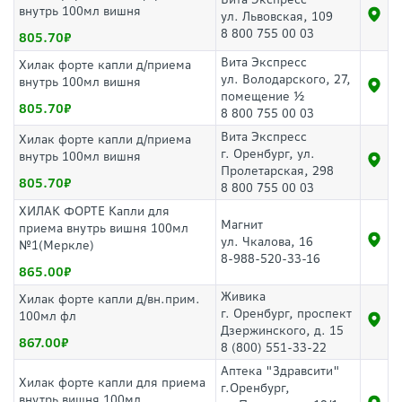
внутрь 100мл вишня
ул. Львовская, 109
8 800 755 00 03
805.70
Вита Экспресс
Хилак форте капли д/приема
ул. Володарского, 27,
внутрь 100мл вишня
помещение ½
805.70
8 800 755 00 03
Вита Экспресс
Хилак форте капли д/приема
г. Оренбург, ул.
внутрь 100мл вишня
Пролетарская, 298
805.70
8 800 755 00 03
ХИЛАК ФОРТЕ Капли для
Магнит
приема внутрь вишня 100мл
ул. Чкалова, 16
№1(Меркле)
8-988-520-33-16
865.00
Живика
Хилак форте капли д/вн.прим.
г. Оренбург, проспект
100мл фл
Дзержинского, д. 15
867.00
8 (800) 551-33-22
Аптека "Здравсити"
Хилак форте капли для приема
г.Оренбург,
внутрь вишня 100мл