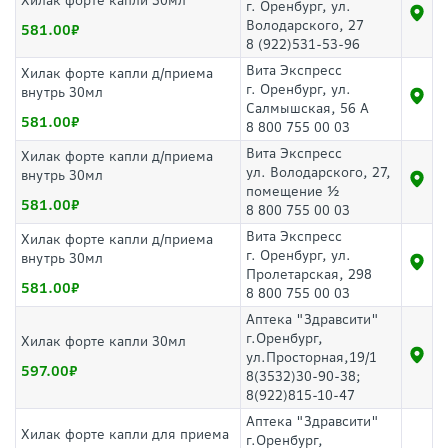
Хилак форте капли 30мл
г. Оренбург, ул.
Володарского, 27
581.00
8 (922)531-53-96
Вита Экспресс
Хилак форте капли д/приема
г. Оренбург, ул.
внутрь 30мл
Салмышская, 56 А
581.00
8 800 755 00 03
Вита Экспресс
Хилак форте капли д/приема
ул. Володарского, 27,
внутрь 30мл
помещение ½
581.00
8 800 755 00 03
Вита Экспресс
Хилак форте капли д/приема
г. Оренбург, ул.
внутрь 30мл
Пролетарская, 298
581.00
8 800 755 00 03
Аптека "Здравсити"
г.Оренбург,
Хилак форте капли 30мл
ул.Просторная,19/1
597.00
8(3532)30-90-38;
8(922)815-10-47
Аптека "Здравсити"
Хилак форте капли для приема
г.Оренбург,