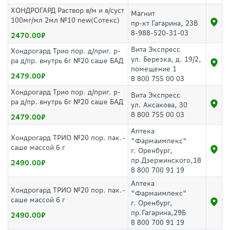
ХОНДРОГАРД Раствор в/м и в/суст
Магнит
100мг/мл 2мл №10 new(Сотекс)
пр-кт Гагарина, 23В
8-988-520-31-03
2470.00
Вита Экспресс
Хондрогард Трио пор. д/приг. р-
ул. Березка, д. 19/2,
ра д/пр. внутрь 6г №20 саше БАД
помещение 1
2479.00
8 800 755 00 03
Хондрогард Трио пор. д/приг. р-
Вита Экспресс
ра д/пр. внутрь 6г №20 саше БАД
ул. Аксакова, 30
8 800 755 00 03
2479.00
Аптека
Хондрогард ТРИО №20 пор. пак.-
"Фармаимпекс"
саше массой 6 г
г. Оренбург,
пр.Дзержинского,18
2490.00
8 800 700 91 19
Аптека
Хондрогард ТРИО №20 пор. пак.-
"Фармаимпекс"
саше массой 6 г
г. Оренбург,
пр.Гагарина,29Б
2490.00
8 800 700 91 19