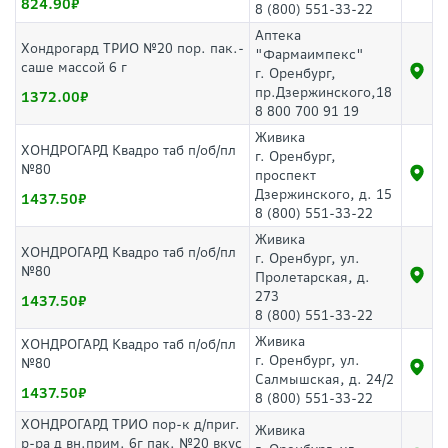
824.90
8 (800) 551-33-22
Аптека
Хондрогард ТРИО №20 пор. пак.-
"Фармаимпекс"
саше массой 6 г
г. Оренбург,
пр.Дзержинского,18
1372.00
8 800 700 91 19
Живика
ХОНДРОГАРД Квадро таб п/об/пл
г. Оренбург,
№80
проспект
Дзержинского, д. 15
1437.50
8 (800) 551-33-22
Живика
ХОНДРОГАРД Квадро таб п/об/пл
г. Оренбург, ул.
№80
Пролетарская, д.
273
1437.50
8 (800) 551-33-22
Живика
ХОНДРОГАРД Квадро таб п/об/пл
г. Оренбург, ул.
№80
Салмышская, д. 24/2
1437.50
8 (800) 551-33-22
ХОНДРОГАРД ТРИО пор-к д/приг.
Живика
р-ра д вн.прим. 6г пак. №20 вкус