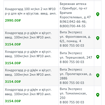
Бережная аптека
г.Оренбург, пр-кт
Хондрогард 100 мг/мл 2 мл №10
Братьев
р-р для в/м и в/сустав. введ. амп.
Коростелевых, д.47
2990.00
8(961)942-66-46;
8(800)700-44-55
Вита Экспресс
Хондрогард р-р д/в/м и в/суст.
ул. Фронтовиков, д.
введ. 100мг/мл 2мл №10 амп.
6/1, помещ. 4
3154.00
8 800 755 00 03
Хондрогард р-р д/в/м и в/суст.
Вита Экспресс
введ. 100мг/мл 2мл №10 амп.
ул. Терешковой, 247
8 800 755 00 03
3154.00
Вита Экспресс
Хондрогард р-р д/в/м и в/суст.
ул. Пролетарская, д.
введ. 100мг/мл 2мл №10 амп.
288Б
3154.00
8 800 755 00 03
Вита Экспресс
Хондрогард р-р д/в/м и в/суст.
ул. Томилинская,
введ. 100мг/мл 2мл №10 амп.
250
3154.00
8 800 755 00 03