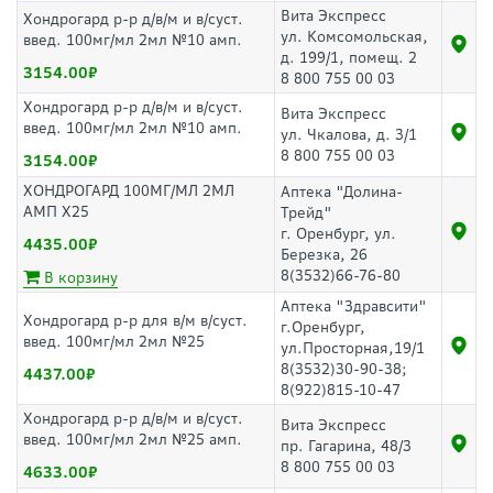
Вита Экспресс
Хондрогард р-р д/в/м и в/суст.
ул. Комсомольская,
введ. 100мг/мл 2мл №10 амп.
д. 199/1, помещ. 2
3154.00
8 800 755 00 03
Хондрогард р-р д/в/м и в/суст.
Вита Экспресс
введ. 100мг/мл 2мл №10 амп.
ул. Чкалова, д. 3/1
8 800 755 00 03
3154.00
ХОНДРОГАРД 100МГ/МЛ 2МЛ
Аптека "Долина-
АМП Х25
Трейд"
г. Оренбург, ул.
4435.00
Березка, 26
8(3532)66-76-80
В корзину
Аптека "Здравсити"
Хондрогард р-р для в/м в/суст.
г.Оренбург,
введ. 100мг/мл 2мл №25
ул.Просторная,19/1
8(3532)30-90-38;
4437.00
8(922)815-10-47
Хондрогард р-р д/в/м и в/суст.
Вита Экспресс
введ. 100мг/мл 2мл №25 амп.
пр. Гагарина, 48/3
8 800 755 00 03
4633.00