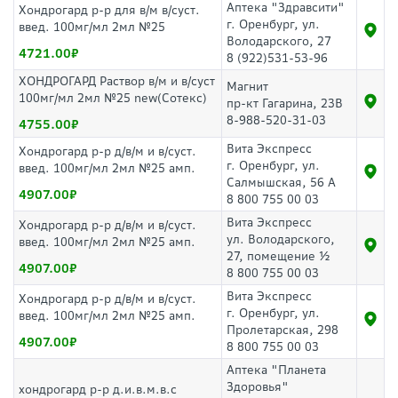
Аптека "Здравсити"
Хондрогард р-р для в/м в/суст.
г. Оренбург, ул.
введ. 100мг/мл 2мл №25
Володарского, 27
4721.00
8 (922)531-53-96
ХОНДРОГАРД Раствор в/м и в/суст
Магнит
100мг/мл 2мл №25 new(Сотекс)
пр-кт Гагарина, 23В
8-988-520-31-03
4755.00
Вита Экспресс
Хондрогард р-р д/в/м и в/суст.
г. Оренбург, ул.
введ. 100мг/мл 2мл №25 амп.
Салмышская, 56 А
4907.00
8 800 755 00 03
Вита Экспресс
Хондрогард р-р д/в/м и в/суст.
ул. Володарского,
введ. 100мг/мл 2мл №25 амп.
27, помещение ½
4907.00
8 800 755 00 03
Вита Экспресс
Хондрогард р-р д/в/м и в/суст.
г. Оренбург, ул.
введ. 100мг/мл 2мл №25 амп.
Пролетарская, 298
4907.00
8 800 755 00 03
Аптека "Планета
Здоровья"
хондрогард р-р д.и.в.м.в.с