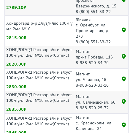
проспект
Дзержинского, д. 15
2799.10
8 (800) 551-33-22
Живика
Хондрогард р-р д/и/в/м/в/с 100мг/
г. Оренбург, ул.
мл 2мл №10
Пролетарская, д.
273
2815.00
8 (800) 551-33-22
ХОНДРОГАРД Раствор в/м и в/суст
Магнит
100мг/мл 2мл №10 new(Сотекс)
пр-кт Победы, 113
8-988-520-34-70
2820.00
ХОНДРОГАРД Раствор в/м и в/суст
Магнит
100мг/мл 2мл №10 new(Сотекс)
ул. Чкалова, 16
8-988-520-33-16
2830.00
ХОНДРОГАРД Раствор в/м и в/суст
Магнит
100мг/мл 2мл №10 new(Сотекс)
ул. Салмышская, 66
8-988-520-25-72
2835.00
Магнит
ХОНДРОГАРД Раствор в/м и в/суст
с. Краснохолм, ул.
100мг/мл 2мл №10 new(Сотекс)
Калинина, 31
2845.00