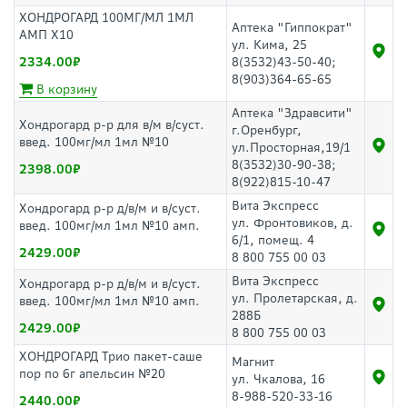
ХОНДРОГАРД 100МГ/МЛ 1МЛ
Аптека "Гиппократ"
АМП Х10
ул. Кима, 25
2334.00
8(3532)43-50-40;
8(903)364-65-65
В корзину
Аптека "Здравсити"
Хондрогард р-р для в/м в/суст.
г.Оренбург,
введ. 100мг/мл 1мл №10
ул.Просторная,19/1
8(3532)30-90-38;
2398.00
8(922)815-10-47
Вита Экспресс
Хондрогард р-р д/в/м и в/суст.
ул. Фронтовиков, д.
введ. 100мг/мл 1мл №10 амп.
6/1, помещ. 4
2429.00
8 800 755 00 03
Вита Экспресс
Хондрогард р-р д/в/м и в/суст.
ул. Пролетарская, д.
введ. 100мг/мл 1мл №10 амп.
288Б
2429.00
8 800 755 00 03
ХОНДРОГАРД Трио пакет-саше
Магнит
пор по 6г апельсин №20
ул. Чкалова, 16
8-988-520-33-16
2440.00