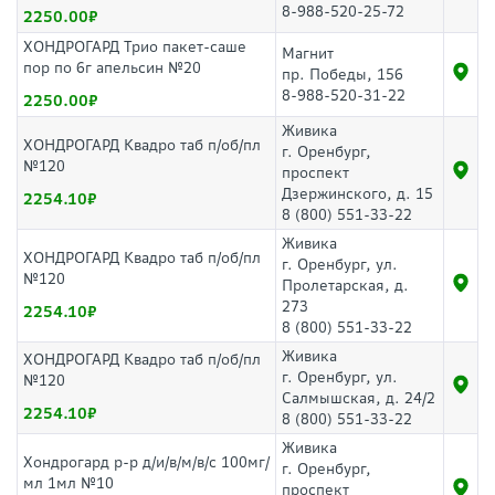
8-988-520-25-72
2250.00
ХОНДРОГАРД Трио пакет-саше
Магнит
пор по 6г апельсин №20
пр. Победы, 156
8-988-520-31-22
2250.00
Живика
ХОНДРОГАРД Квадро таб п/об/пл
г. Оренбург,
№120
проспект
Дзержинского, д. 15
2254.10
8 (800) 551-33-22
Живика
ХОНДРОГАРД Квадро таб п/об/пл
г. Оренбург, ул.
№120
Пролетарская, д.
273
2254.10
8 (800) 551-33-22
Живика
ХОНДРОГАРД Квадро таб п/об/пл
г. Оренбург, ул.
№120
Салмышская, д. 24/2
2254.10
8 (800) 551-33-22
Живика
Хондрогард р-р д/и/в/м/в/с 100мг/
г. Оренбург,
мл 1мл №10
проспект