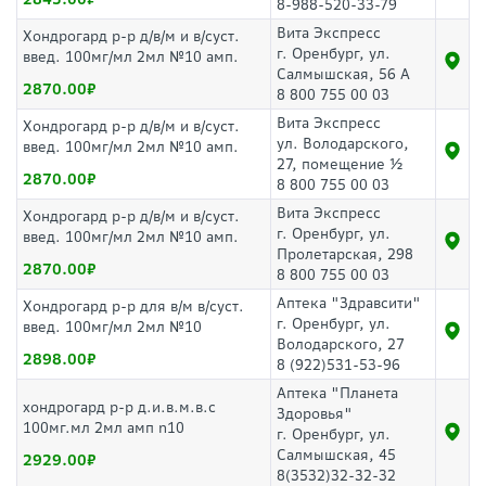
8-988-520-33-79
Вита Экспресс
Хондрогард р-р д/в/м и в/суст.
г. Оренбург, ул.
введ. 100мг/мл 2мл №10 амп.
Салмышская, 56 А
2870.00
8 800 755 00 03
Вита Экспресс
Хондрогард р-р д/в/м и в/суст.
ул. Володарского,
введ. 100мг/мл 2мл №10 амп.
27, помещение ½
2870.00
8 800 755 00 03
Вита Экспресс
Хондрогард р-р д/в/м и в/суст.
г. Оренбург, ул.
введ. 100мг/мл 2мл №10 амп.
Пролетарская, 298
2870.00
8 800 755 00 03
Аптека "Здравсити"
Хондрогард р-р для в/м в/суст.
г. Оренбург, ул.
введ. 100мг/мл 2мл №10
Володарского, 27
2898.00
8 (922)531-53-96
Аптека "Планета
хондрогард р-р д.и.в.м.в.с
Здоровья"
100мг.мл 2мл амп n10
г. Оренбург, ул.
Салмышская, 45
2929.00
8(3532)32-32-32