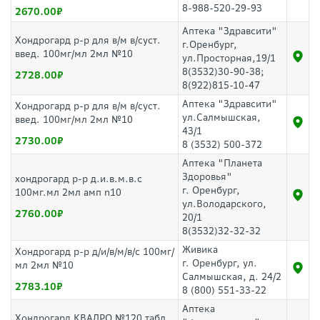
8-988-520-29-93
2670.00
Аптека "Здравсити"
Хондрогард р-р для в/м в/суст.
г.Оренбург,
введ. 100мг/мл 2мл №10
ул.Просторная,19/1
8(3532)30-90-38;
2728.00
8(922)815-10-47
Аптека "Здравсити"
Хондрогард р-р для в/м в/суст.
ул.Салмышская,
введ. 100мг/мл 2мл №10
43/1
2730.00
8 (3532) 500-372
Аптека "Планета
Здоровья"
хондрогард р-р д.и.в.м.в.с
г. Оренбург,
100мг.мл 2мл амп n10
ул.Володарского,
2760.00
20/1
8(3532)32-32-32
Живика
Хондрогард р-р д/и/в/м/в/с 100мг/
г. Оренбург, ул.
мл 2мл №10
Салмышская, д. 24/2
2783.10
8 (800) 551-33-22
Аптека
Хондрогард КВАДРО №120 табл.