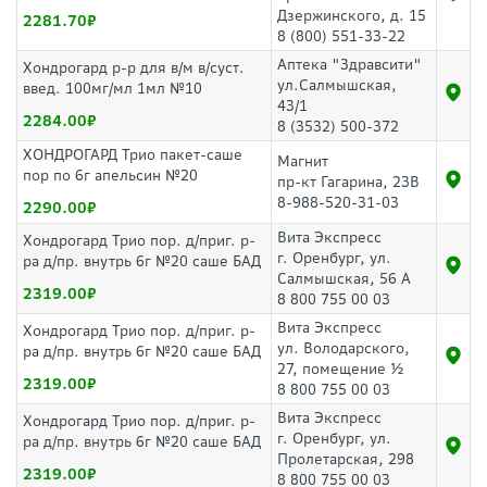
Дзержинского, д. 15
2281.70
8 (800) 551-33-22
Аптека "Здравсити"
Хондрогард р-р для в/м в/суст.
ул.Салмышская,
введ. 100мг/мл 1мл №10
43/1
2284.00
8 (3532) 500-372
ХОНДРОГАРД Трио пакет-саше
Магнит
пор по 6г апельсин №20
пр-кт Гагарина, 23В
8-988-520-31-03
2290.00
Вита Экспресс
Хондрогард Трио пор. д/приг. р-
г. Оренбург, ул.
ра д/пр. внутрь 6г №20 саше БАД
Салмышская, 56 А
2319.00
8 800 755 00 03
Вита Экспресс
Хондрогард Трио пор. д/приг. р-
ул. Володарского,
ра д/пр. внутрь 6г №20 саше БАД
27, помещение ½
2319.00
8 800 755 00 03
Вита Экспресс
Хондрогард Трио пор. д/приг. р-
г. Оренбург, ул.
ра д/пр. внутрь 6г №20 саше БАД
Пролетарская, 298
2319.00
8 800 755 00 03