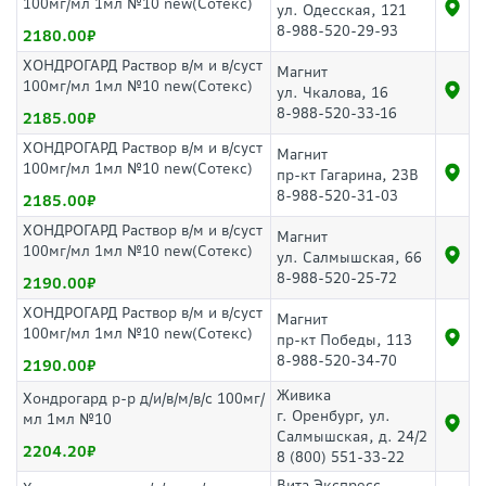
100мг/мл 1мл №10 new(Сотекс)
ул. Одесская, 121
8-988-520-29-93
2180.00
ХОНДРОГАРД Раствор в/м и в/суст
Магнит
100мг/мл 1мл №10 new(Сотекс)
ул. Чкалова, 16
8-988-520-33-16
2185.00
ХОНДРОГАРД Раствор в/м и в/суст
Магнит
100мг/мл 1мл №10 new(Сотекс)
пр-кт Гагарина, 23В
8-988-520-31-03
2185.00
ХОНДРОГАРД Раствор в/м и в/суст
Магнит
100мг/мл 1мл №10 new(Сотекс)
ул. Салмышская, 66
8-988-520-25-72
2190.00
ХОНДРОГАРД Раствор в/м и в/суст
Магнит
100мг/мл 1мл №10 new(Сотекс)
пр-кт Победы, 113
8-988-520-34-70
2190.00
Живика
Хондрогард р-р д/и/в/м/в/с 100мг/
г. Оренбург, ул.
мл 1мл №10
Салмышская, д. 24/2
2204.20
8 (800) 551-33-22
Вита Экспресс