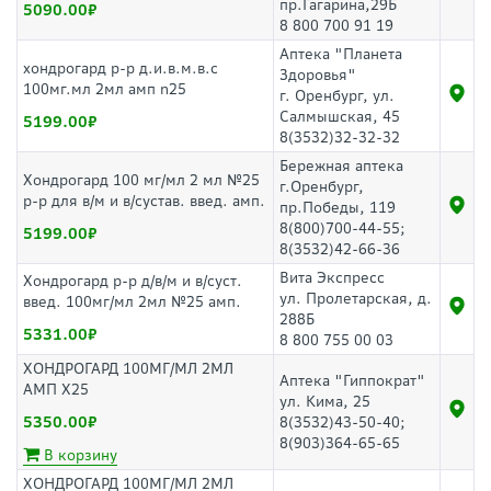
пр.Гагарина,29Б
5090.00
8 800 700 91 19
Аптека "Планета
хондрогард р-р д.и.в.м.в.с
Здоровья"
100мг.мл 2мл амп n25
г. Оренбург, ул.
Салмышская, 45
5199.00
8(3532)32-32-32
Бережная аптека
Хондрогард 100 мг/мл 2 мл №25
г.Оренбург,
р-р для в/м и в/сустав. введ. амп.
пр.Победы, 119
8(800)700-44-55;
5199.00
8(3532)42-66-36
Вита Экспресс
Хондрогард р-р д/в/м и в/суст.
ул. Пролетарская, д.
введ. 100мг/мл 2мл №25 амп.
288Б
5331.00
8 800 755 00 03
ХОНДРОГАРД 100МГ/МЛ 2МЛ
Аптека "Гиппократ"
АМП Х25
ул. Кима, 25
5350.00
8(3532)43-50-40;
8(903)364-65-65
В корзину
ХОНДРОГАРД 100МГ/МЛ 2МЛ