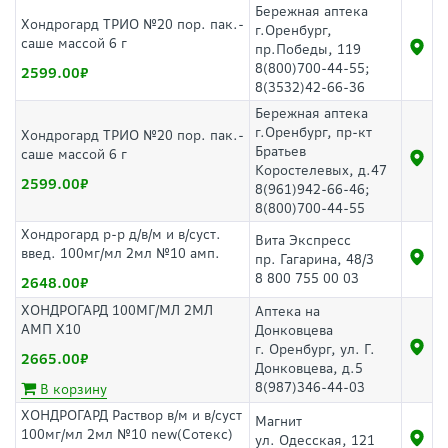
Бережная аптека
Хондрогард ТРИО №20 пор. пак.-
г.Оренбург,
саше массой 6 г
пр.Победы, 119
8(800)700-44-55;
2599.00
8(3532)42-66-36
Бережная аптека
г.Оренбург, пр-кт
Хондрогард ТРИО №20 пор. пак.-
Братьев
саше массой 6 г
Коростелевых, д.47
2599.00
8(961)942-66-46;
8(800)700-44-55
Хондрогард р-р д/в/м и в/суст.
Вита Экспресс
введ. 100мг/мл 2мл №10 амп.
пр. Гагарина, 48/3
8 800 755 00 03
2648.00
ХОНДРОГАРД 100МГ/МЛ 2МЛ
Аптека на
АМП Х10
Донковцева
г. Оренбург, ул. Г.
2665.00
Донковцева, д.5
8(987)346-44-03
В корзину
ХОНДРОГАРД Раствор в/м и в/суст
Магнит
100мг/мл 2мл №10 new(Сотекс)
ул. Одесская, 121