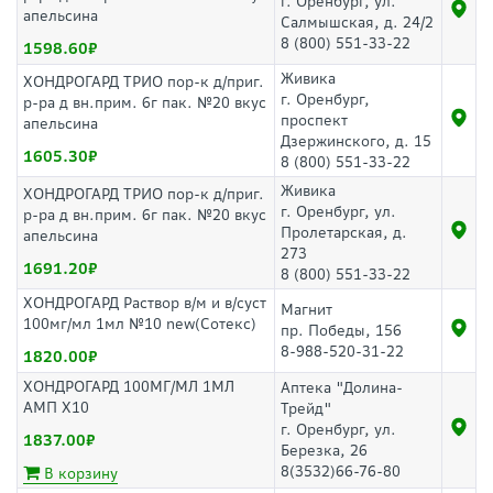
г. Оренбург, ул.
апельсина
Салмышская, д. 24/2
8 (800) 551-33-22
1598.60
Живика
ХОНДРОГАРД ТРИО пор-к д/приг.
г. Оренбург,
р-ра д вн.прим. 6г пак. №20 вкус
проспект
апельсина
Дзержинского, д. 15
1605.30
8 (800) 551-33-22
Живика
ХОНДРОГАРД ТРИО пор-к д/приг.
г. Оренбург, ул.
р-ра д вн.прим. 6г пак. №20 вкус
Пролетарская, д.
апельсина
273
1691.20
8 (800) 551-33-22
ХОНДРОГАРД Раствор в/м и в/суст
Магнит
100мг/мл 1мл №10 new(Сотекс)
пр. Победы, 156
8-988-520-31-22
1820.00
ХОНДРОГАРД 100МГ/МЛ 1МЛ
Аптека "Долина-
АМП Х10
Трейд"
г. Оренбург, ул.
1837.00
Березка, 26
8(3532)66-76-80
В корзину