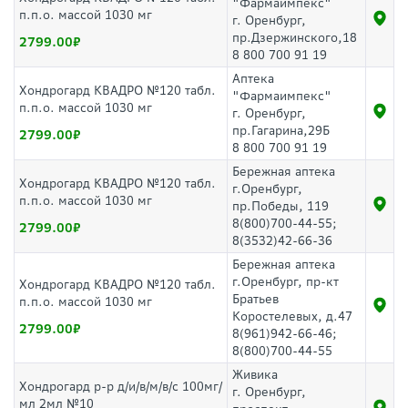
"Фармаимпекс"
п.п.о. массой 1030 мг
г. Оренбург,
пр.Дзержинского,18
2799.00
8 800 700 91 19
Аптека
Хондрогард КВАДРО №120 табл.
"Фармаимпекс"
п.п.о. массой 1030 мг
г. Оренбург,
пр.Гагарина,29Б
2799.00
8 800 700 91 19
Бережная аптека
Хондрогард КВАДРО №120 табл.
г.Оренбург,
п.п.о. массой 1030 мг
пр.Победы, 119
8(800)700-44-55;
2799.00
8(3532)42-66-36
Бережная аптека
г.Оренбург, пр-кт
Хондрогард КВАДРО №120 табл.
Братьев
п.п.о. массой 1030 мг
Коростелевых, д.47
2799.00
8(961)942-66-46;
8(800)700-44-55
Живика
Хондрогард р-р д/и/в/м/в/с 100мг/
г. Оренбург,
мл 2мл №10