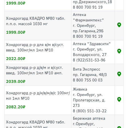
пр.Дзержинского,18
1999.00
8 800 700 91 19
Аптека
Хондрогард КВАДРО №80 табл.
"Фармаимпекс"
п.п.о. массой 1030 мг
г. Оренбург,
пр.Гагарина,29Б
1999.00
8 800 700 91 19
Аптека "Здравсити"
Хондрогард р-р для в/м в/суст.
г. Оренбург, ул.
введ. 100мг/мл 1мл №10
Володарского, 27
2022.00
8 (922)531-53-96
Хондрогард р-р д/в/м и в/суст.
Вита Экспресс
введ. 100мг/мл 1мл №10 амп.
пр. Гагарина, 48/3
8 800 755 00 03
2039.00
Живика
Хондрогард р-р д/и/в/м/в/с 100мг/
г. Оренбург, ул.
мл 1мл №10
Пролетарская, д.
273
2082.20
8 (800) 551-33-22
Бережная аптека
Хондрогард КВАДРО №80 табл.
г.Оренбург,
п.п.о. массой 1030 мг