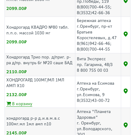
пр.Победы, 119
8(800)700-44-55;
2099.00
8(3532)42-66-36
Бережная аптека
г.Оренбург, пр-кт
Хондрогард КВАДРО №80 табл.
Братьев
п.п.о. массой 1030 мг
Коростелевых, д.47
2099.00
8(961)942-66-46;
8(800)700-44-55
Хондрогард Трио пор. д/приг. р-
Вита Экспресс
ра д/пр. внутрь 6г №20 саше БАД
пр. Гагарина, 48/3
8 800 755 00 03
2110.00
ХОНДРОГАРД 100МГ/МЛ 1МЛ
Аптека на Есимова
АМП Х10
г.Оренбург,
2132.00
ул.Есимова, 9
8(3532)43-00-72
В корзину
Аптека "Планета
Здоровья"
хондрогард р-р д.и.в.м.в.с
г. Оренбург,
100мг.мл 1мл амп n10
ул.Володарского,
2145.00
20/1