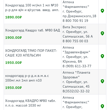
Аптека
Хондрогард 100 мг/мл 1 мл №10
"Фармаимпекс"
р-р для в/м и в/сустав. введ. амп.
г. Оренбург,
пр.Дзержинского,18
1890.00
8 800 700 91 19
Вита Экспресс
Хондрогард Квадро таб. №80 БАД
г. Оренбург, ул.
Салмышская, 56 А
1900.00
8 800 755 00 03
Аптека
ХОНДРОГАРД ТРИО ПОР ПАКЕТ-
"Здравлекфарм"
САШЕ Х20 АПЕЛЬСИН
г. Оренбург, ул.
Юркина, 8А
1950.00
8 (909) 611-33-77
Аптека "Планета
хондрогард р-р д.и.в.м.в.с
Здоровья"
100мг.мл 1мл амп n10
г. Оренбург, ул.
Салмышская, 45
1950.00
8(3532)32-32-32
Аптека
Хондрогард КВАДРО №80 табл.
"Фармаимпекс"
п.п.о. массой 1030 мг
г. Оренбург,