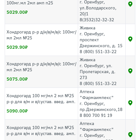
г. Оренбург,
100мг.мл 2мл амп n25
ул.Володарского,
5029.00
20/1
8(3532)32-32-32
Живика
Хондрогард р-р д/и/в/м/в/с 100мг/
г. Оренбург,
мл 2мл №25
проспект
Дзержинского, д. 15
5029.90
8 (800) 551-33-22
Живика
Хондрогард р-р д/и/в/м/в/с 100мг/
г. Оренбург, ул.
мл 2мл №25
Пролетарская, д.
273
5075.00
8 (800) 551-33-22
Аптека
Хондрогард 100 мг/мл 2 мл №25
"Фармаимпекс"
р-р для в/м и в/сустав. введ. амп.
г. Оренбург,
пр.Дзержинского,18
5090.00
8 800 700 91 19
Аптека
Хондрогард 100 мг/мл 2 мл №25
"Фармаимпекс"
р-р для в/м и в/сустав. введ. амп.
г. Оренбург,