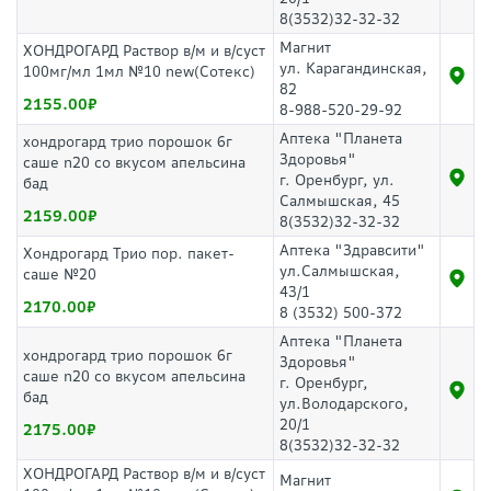
8(3532)32-32-32
Магнит
ХОНДРОГАРД Раствор в/м и в/суст
ул. Карагандинская,
100мг/мл 1мл №10 new(Сотекс)
82
2155.00
8-988-520-29-92
Аптека "Планета
хондрогард трио порошок 6г
Здоровья"
саше n20 со вкусом апельсина
г. Оренбург, ул.
бад
Салмышская, 45
2159.00
8(3532)32-32-32
Аптека "Здравсити"
Хондрогард Трио пор. пакет-
ул.Салмышская,
саше №20
43/1
2170.00
8 (3532) 500-372
Аптека "Планета
хондрогард трио порошок 6г
Здоровья"
саше n20 со вкусом апельсина
г. Оренбург,
бад
ул.Володарского,
20/1
2175.00
8(3532)32-32-32
ХОНДРОГАРД Раствор в/м и в/суст
Магнит