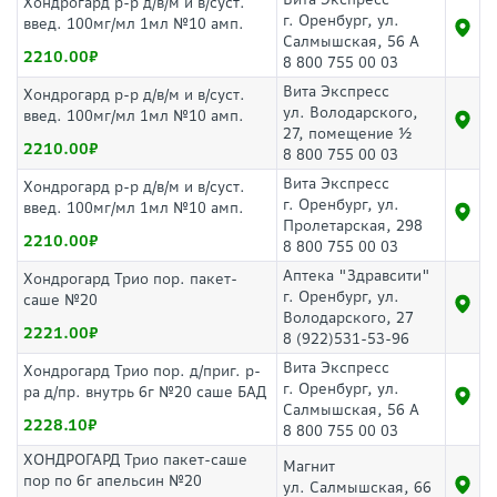
Хондрогард р-р д/в/м и в/суст.
г. Оренбург, ул.
введ. 100мг/мл 1мл №10 амп.
Салмышская, 56 А
2210.00
8 800 755 00 03
Вита Экспресс
Хондрогард р-р д/в/м и в/суст.
ул. Володарского,
введ. 100мг/мл 1мл №10 амп.
27, помещение ½
2210.00
8 800 755 00 03
Вита Экспресс
Хондрогард р-р д/в/м и в/суст.
г. Оренбург, ул.
введ. 100мг/мл 1мл №10 амп.
Пролетарская, 298
2210.00
8 800 755 00 03
Аптека "Здравсити"
Хондрогард Трио пор. пакет-
г. Оренбург, ул.
саше №20
Володарского, 27
2221.00
8 (922)531-53-96
Вита Экспресс
Хондрогард Трио пор. д/приг. р-
г. Оренбург, ул.
ра д/пр. внутрь 6г №20 саше БАД
Салмышская, 56 А
2228.10
8 800 755 00 03
ХОНДРОГАРД Трио пакет-саше
Магнит
пор по 6г апельсин №20
ул. Салмышская, 66