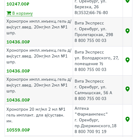
г. Оренбург, ул.
10247.00
Березка, 26
8(3532)66-76-80
В корзину
Хронотрон импл.инъекц.гель д/
Вита Экспресс
вн/суст.введ. 20мг/мл 2мл №1
г. Оренбург, ул.
шпр.
Пролетарская, 298
8 800 755 00 03
10436.00
Хронотрон импл.инъекц.гель д/
Вита Экспресс
вн/суст.введ. 20мг/мл 2мл №1
ул. Володарского, 27,
шпр.
помещение ½
8 800 755 00 03
10436.00
Хронотрон импл.инъекц.гель д/
Вита Экспресс
вн/суст.введ. 20мг/мл 2мл №1
г. Оренбург, ул.
шпр.
Салмышская, 56 А
8 800 755 00 03
10436.00
Аптека
Хронотрон 20 мг/мл 2 мл №1
"Фармаимпекс"
гель имплант. для в/суставн.
г. Оренбург,
ин.
пр.Дзержинского,18
10559.00
8 800 700 91 19