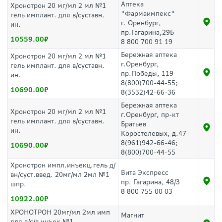
Аптека
Хронотрон 20 мг/мл 2 мл №1
"Фармаимпекс"
гель имплант. для в/суставн.
г. Оренбург,
ин.
пр.Гагарина,29Б
10559.00
8 800 700 91 19
Бережная аптека
Хронотрон 20 мг/мл 2 мл №1
г.Оренбург,
гель имплант. для в/суставн.
пр.Победы, 119
ин.
8(800)700-44-55;
10690.00
8(3532)42-66-36
Бережная аптека
Хронотрон 20 мг/мл 2 мл №1
г.Оренбург, пр-кт
гель имплант. для в/суставн.
Братьев
ин.
Коростелевых, д.47
8(961)942-66-46;
10690.00
8(800)700-44-55
Хронотрон импл.инъекц.гель д/
Вита Экспресс
вн/суст.введ. 20мг/мл 2мл №1
пр. Гагарина, 48/3
шпр.
8 800 755 00 03
10922.00
ХРОНОТРОН 20мг/мл 2мл имп
Магнит
для в/с/в инъек №1