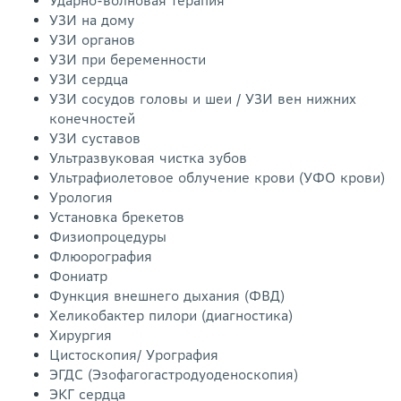
Ударно-волновая терапия
УЗИ на дому
УЗИ органов
УЗИ при беременности
УЗИ сердца
УЗИ сосудов головы и шеи / УЗИ вен нижних
конечностей
УЗИ суставов
Ультразвуковая чистка зубов
Ультрафиолетовое облучение крови (УФО крови)
Урология
Установка брекетов
Физиопроцедуры
Флюорография
Фониатр
Функция внешнего дыхания (ФВД)
Хеликобактер пилори (диагностика)
Хирургия
Цистоскопия/ Урография
ЭГДС (Эзофагогастродуоденоскопия)
ЭКГ сердца