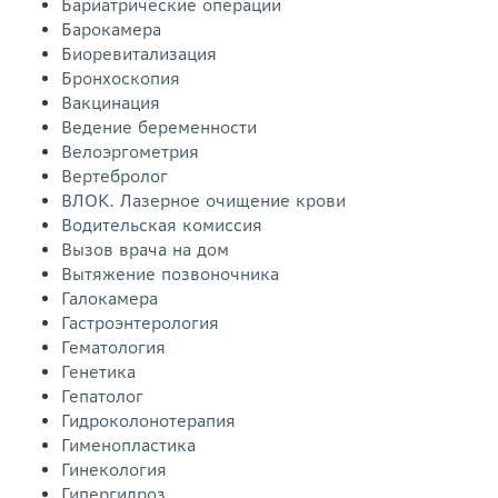
Бариатрические операции
Барокамера
Биоревитализация
Бронхоскопия
Вакцинация
Ведение беременности
Велоэргометрия
Вертебролог
ВЛОК. Лазерное очищение крови
Водительская комиссия
Вызов врача на дом
Вытяжение позвоночника
Галокамера
Гастроэнтерология
Гематология
Генетика
Гепатолог
Гидроколонотерапия
Гименопластика
Гинекология
Гипергидроз