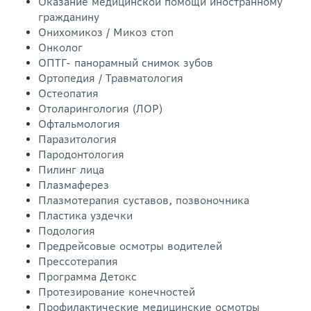
Оказание медицинской помощи иностранному
гражданину
Онихомикоз / Микоз стоп
Онколог
ОПТГ- панорамный снимок зубов
Ортопедия / Травматология
Остеопатия
Отоларингология (ЛОР)
Офтальмология
Паразитология
Пародонтология
Пилинг лица
Плазмаферез
Плазмотерапия суставов, позвоночника
Пластика уздечки
Подология
Предрейсовые осмотры водителей
Прессотерапия
Программа Детокс
Протезирование конечностей
Профилактические медицинские осмотры