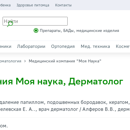
ебенка
Здоровье питомца
Контакты
Препараты, БАДы, медицинские изделия
иники
Лаборатории
Ортопедия
Мед. техника
Косме
рматология
Медицинский компания "Моя Наука"
ия Моя наука, Дерматолог
 Удаление папиллом, подошвенных бородавок, кератом,
елевская Е. А.., врач дерматолог / Алферов В.В., дер
пом.