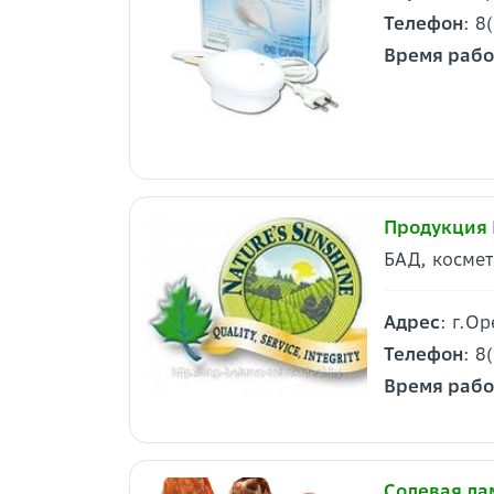
Телефон
: 8
Время раб
Продукция
БАД, космет
Адрес
: г.О
Телефон
: 8
Время раб
Солевая ла