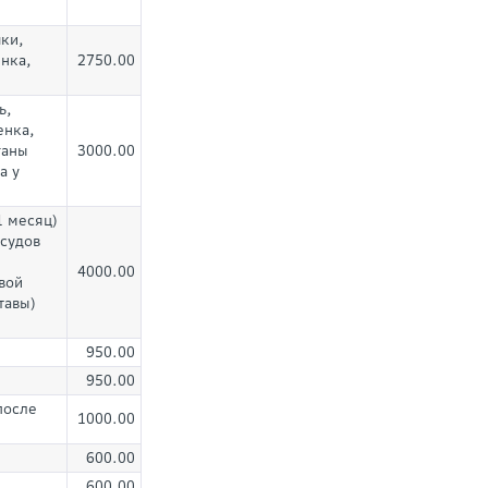
ки,
нка,
2750.00
ь,
енка,
ганы
3000.00
а у
1 месяц)
осудов
4000.00
вой
тавы)
950.00
950.00
после
1000.00
600.00
600.00