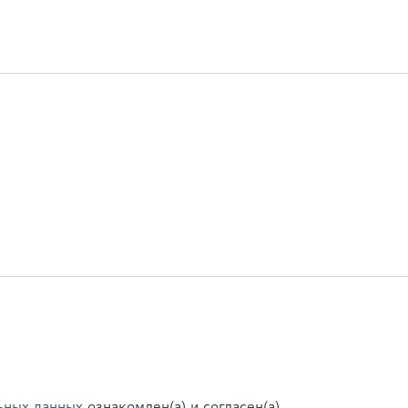
ьных данных
ознакомлен(а) и согласен(а)