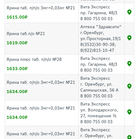
Вита Экспресс
Ярина таб. п/п/о 3мг+0,03мг №21
пр. Гагарина, 48/3
1615.00
8 800 755 00 03
Аптека "Здравсити"
г.Оренбург,
Ярина таб.п/о №21
ул.Просторная,19/1
1619.00
8(3532)30-90-38;
8(922)815-10-47
Вита Экспресс
Ярина плюс таб. п/п/о №28
пр. Гагарина, 48/3
1633.00
8 800 755 00 03
Вита Экспресс
Ярина таб. п/п/о 3мг+0,03мг №21
г. Оренбург, ул.
Салмышская, 56 А
1634.00
8 800 755 00 03
Вита Экспресс
Ярина таб. п/п/о 3мг+0,03мг №21
ул. Володарского,
27, помещение ½
1634.00
8 800 755 00 03
Вита Экспресс
Ярина таб. п/п/о 3мг+0,03мг №21
г. Оренбург, ул.