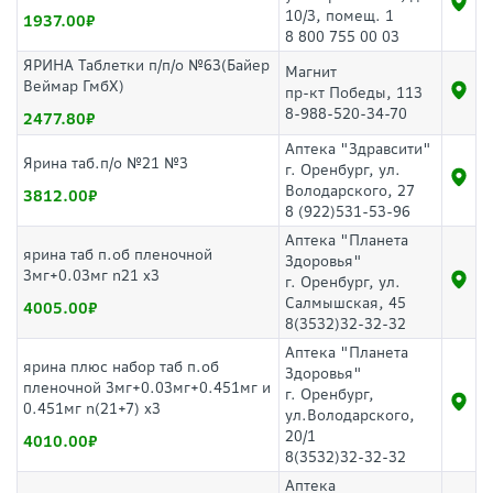
10/3, помещ. 1
1937.00
8 800 755 00 03
ЯРИНА Таблетки п/п/о №63(Байер
Магнит
Веймар ГмбХ)
пр-кт Победы, 113
8-988-520-34-70
2477.80
Аптека "Здравсити"
Ярина таб.п/о №21 №3
г. Оренбург, ул.
Володарского, 27
3812.00
8 (922)531-53-96
Аптека "Планета
ярина таб п.об пленочной
Здоровья"
3мг+0.03мг n21 x3
г. Оренбург, ул.
Салмышская, 45
4005.00
8(3532)32-32-32
Аптека "Планета
ярина плюс набор таб п.об
Здоровья"
пленочной 3мг+0.03мг+0.451мг и
г. Оренбург,
0.451мг n(21+7) х3
ул.Володарского,
20/1
4010.00
8(3532)32-32-32
Аптека