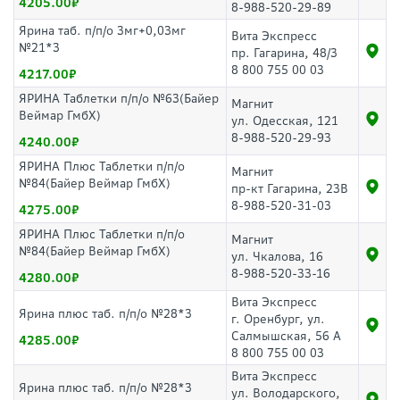
4205.00
8-988-520-29-89
Ярина таб. п/п/о 3мг+0,03мг
Вита Экспресс
№21*3
пр. Гагарина, 48/3
8 800 755 00 03
4217.00
ЯРИНА Таблетки п/п/о №63(Байер
Магнит
Веймар ГмбХ)
ул. Одесская, 121
8-988-520-29-93
4240.00
ЯРИНА Плюс Таблетки п/п/о
Магнит
№84(Байер Веймар ГмбХ)
пр-кт Гагарина, 23В
8-988-520-31-03
4275.00
ЯРИНА Плюс Таблетки п/п/о
Магнит
№84(Байер Веймар ГмбХ)
ул. Чкалова, 16
8-988-520-33-16
4280.00
Вита Экспресс
Ярина плюс таб. п/п/о №28*3
г. Оренбург, ул.
Салмышская, 56 А
4285.00
8 800 755 00 03
Вита Экспресс
Ярина плюс таб. п/п/о №28*3
ул. Володарского,