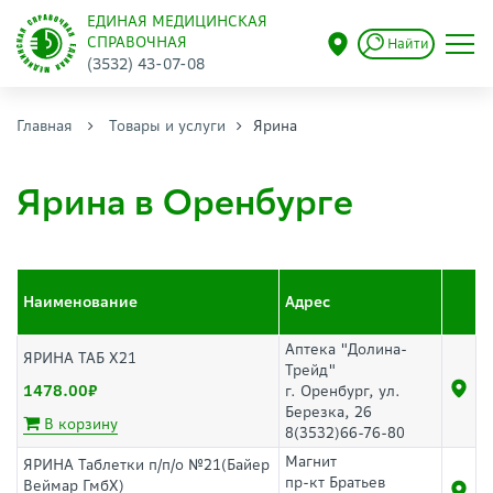
ЕДИНАЯ МЕДИЦИНСКАЯ
СПРАВОЧНАЯ
Найти
(3532) 43-07-08
Главная
Товары и услуги
Ярина
Ярина в Оренбурге
Наименование
Адрес
Аптека "Долина-
ЯРИНА ТАБ Х21
Трейд"
1478.00
г. Оренбург, ул.
Березка, 26
В корзину
8(3532)66-76-80
Магнит
ЯРИНА Таблетки п/п/о №21(Байер
пр-кт Братьев
Веймар ГмбХ)