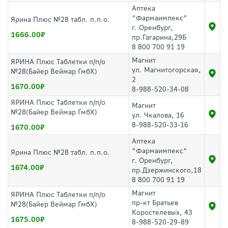
Аптека
"Фармаимпекс"
Ярина Плюс №28 табл. п.п.о.
г. Оренбург,
1666.00
пр.Гагарина,29Б
8 800 700 91 19
Магнит
ЯРИНА Плюс Таблетки п/п/о
ул. Магнитогорская,
№28(Байер Веймар ГмбХ)
2
1670.00
8-988-520-34-08
ЯРИНА Плюс Таблетки п/п/о
Магнит
№28(Байер Веймар ГмбХ)
ул. Чкалова, 16
8-988-520-33-16
1670.00
Аптека
"Фармаимпекс"
Ярина Плюс №28 табл. п.п.о.
г. Оренбург,
1674.00
пр.Дзержинского,18
8 800 700 91 19
Магнит
ЯРИНА Плюс Таблетки п/п/о
пр-кт Братьев
№28(Байер Веймар ГмбХ)
Коростелевых, 43
1675.00
8-988-520-29-89