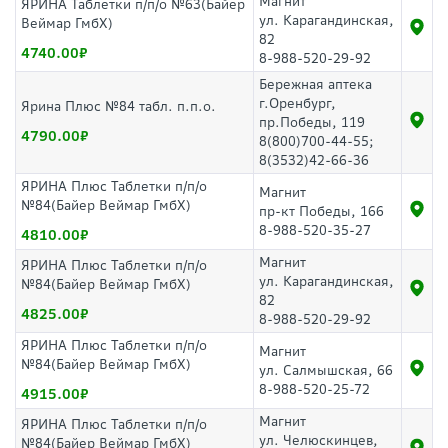
Магнит
ЯРИНА Таблетки п/п/о №63(Байер
ул. Карагандинская,
Веймар ГмбХ)
82
4740.00
8-988-520-29-92
Бережная аптека
г.Оренбург,
Ярина Плюс №84 табл. п.п.о.
пр.Победы, 119
4790.00
8(800)700-44-55;
8(3532)42-66-36
ЯРИНА Плюс Таблетки п/п/о
Магнит
№84(Байер Веймар ГмбХ)
пр-кт Победы, 166
8-988-520-35-27
4810.00
Магнит
ЯРИНА Плюс Таблетки п/п/о
ул. Карагандинская,
№84(Байер Веймар ГмбХ)
82
4825.00
8-988-520-29-92
ЯРИНА Плюс Таблетки п/п/о
Магнит
№84(Байер Веймар ГмбХ)
ул. Салмышская, 66
8-988-520-25-72
4915.00
Магнит
ЯРИНА Плюс Таблетки п/п/о
ул. Челюскинцев,
№84(Байер Веймар ГмбХ)