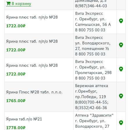
Донковцева, д.5
В корзину
8(987)346-44-03
Вита Экспресс
Ярина плюс таб. п/п/о №28
г. Оренбург, ул.
Салмышская, 56 А
1722.00
8 800 755 00 03
Вита Экспресс
Ярина плюс таб. п/п/о №28
ул. Володарского,
27, помещение ½
1722.00
8 800 755 00 03
Вита Экспресс
Ярина плюс таб. п/п/о №28
г. Оренбург, ул.
Пролетарская, 298
1722.00
8 800 755 00 03
Бережная аптека
г.Оренбург,
Ярина Плюс №28 табл. п.п.о.
пр.Победы, 119
1765.00
8(800)700-44-55;
8(3532)42-66-36
Аптека "Здравсити"
Ярина таб.п/о №21
г. Оренбург, ул.
Володарского, 27
1778.00