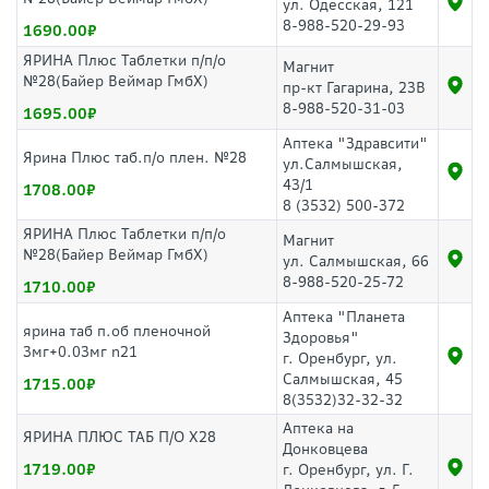
ул. Одесская, 121
8-988-520-29-93
1690.00
ЯРИНА Плюс Таблетки п/п/о
Магнит
№28(Байер Веймар ГмбХ)
пр-кт Гагарина, 23В
8-988-520-31-03
1695.00
Аптека "Здравсити"
Ярина Плюс таб.п/о плен. №28
ул.Салмышская,
43/1
1708.00
8 (3532) 500-372
ЯРИНА Плюс Таблетки п/п/о
Магнит
№28(Байер Веймар ГмбХ)
ул. Салмышская, 66
8-988-520-25-72
1710.00
Аптека "Планета
ярина таб п.об пленочной
Здоровья"
3мг+0.03мг n21
г. Оренбург, ул.
Салмышская, 45
1715.00
8(3532)32-32-32
Аптека на
ЯРИНА ПЛЮС ТАБ П/О Х28
Донковцева
1719.00
г. Оренбург, ул. Г.