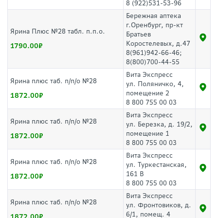
8 (922)531-53-96
Бережная аптека
г.Оренбург, пр-кт
Ярина Плюс №28 табл. п.п.о.
Братьев
Коростелевых, д.47
1790.00
8(961)942-66-46;
8(800)700-44-55
Вита Экспресс
Ярина плюс таб. п/п/о №28
ул. Поляничко, 4,
помещение 2
1872.00
8 800 755 00 03
Вита Экспресс
Ярина плюс таб. п/п/о №28
ул. Березка, д. 19/2,
помещение 1
1872.00
8 800 755 00 03
Вита Экспресс
Ярина плюс таб. п/п/о №28
ул. Туркестанская,
161 В
1872.00
8 800 755 00 03
Вита Экспресс
Ярина плюс таб. п/п/о №28
ул. Фронтовиков, д.
6/1, помещ. 4
1872.00