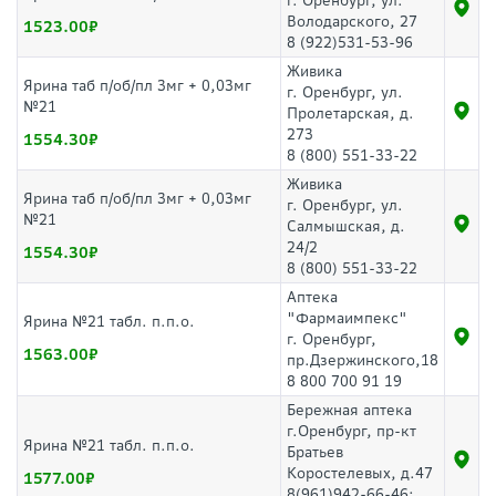
г. Оренбург, ул.
Володарского, 27
1523.00
8 (922)531-53-96
Живика
Ярина таб п/об/пл 3мг + 0,03мг
г. Оренбург, ул.
№21
Пролетарская, д.
273
1554.30
8 (800) 551-33-22
Живика
Ярина таб п/об/пл 3мг + 0,03мг
г. Оренбург, ул.
№21
Салмышская, д.
24/2
1554.30
8 (800) 551-33-22
Аптека
"Фармаимпекс"
Ярина №21 табл. п.п.о.
г. Оренбург,
1563.00
пр.Дзержинского,18
8 800 700 91 19
Бережная аптека
г.Оренбург, пр-кт
Ярина №21 табл. п.п.о.
Братьев
Коростелевых, д.47
1577.00
8(961)942-66-46;