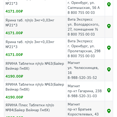
г. Оренбург, ул.
№21*3
Салмышская, 56 А
4171.00
8 800 755 00 03
Вита Экспресс
Ярина таб. п/п/о 3мг+0,03мг
ул. Володарского,
№21*3
27, помещение ½
4171.00
8 800 755 00 03
Вита Экспресс
Ярина таб. п/п/о 3мг+0,03мг
г. Оренбург, ул.
№21*3
Пролетарская, 298
4171.00
8 800 755 00 03
Магнит
ЯРИНА Таблетки п/п/о №63(Байер
ул. Челюскинцев,
Веймар ГмбХ)
16
4190.00
8-988-520-35-52
ЯРИНА Таблетки п/п/о №63(Байер
Магнит
Веймар ГмбХ)
пр-кт Гагарина, 23В
8-988-520-31-03
4190.00
Магнит
ЯРИНА Плюс Таблетки п/п/о
пр-кт Братьев
№84(Байер Веймар ГмбХ)
Коростелевых, 43