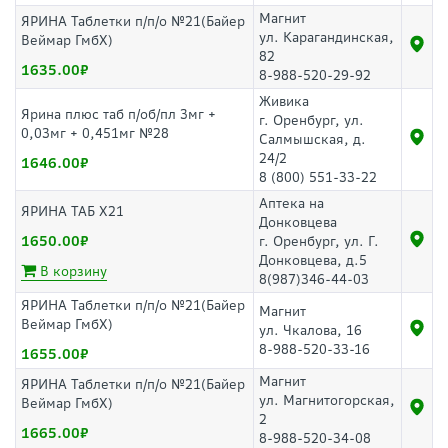
Магнит
ЯРИНА Таблетки п/п/о №21(Байер
ул. Карагандинская,
Веймар ГмбХ)
82
1635.00
8-988-520-29-92
Живика
Ярина плюс таб п/об/пл 3мг +
г. Оренбург, ул.
0,03мг + 0,451мг №28
Салмышская, д.
24/2
1646.00
8 (800) 551-33-22
Аптека на
ЯРИНА ТАБ Х21
Донковцева
1650.00
г. Оренбург, ул. Г.
Донковцева, д.5
В корзину
8(987)346-44-03
ЯРИНА Таблетки п/п/о №21(Байер
Магнит
Веймар ГмбХ)
ул. Чкалова, 16
8-988-520-33-16
1655.00
Магнит
ЯРИНА Таблетки п/п/о №21(Байер
ул. Магнитогорская,
Веймар ГмбХ)
2
1665.00
8-988-520-34-08