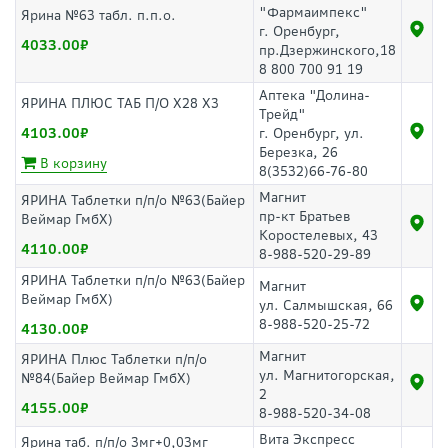
"Фармаимпекс"
Ярина №63 табл. п.п.о.
г. Оренбург,
4033.00
пр.Дзержинского,18
8 800 700 91 19
Аптека "Долина-
ЯРИНА ПЛЮС ТАБ П/О Х28 Х3
Трейд"
4103.00
г. Оренбург, ул.
Березка, 26
В корзину
8(3532)66-76-80
Магнит
ЯРИНА Таблетки п/п/о №63(Байер
пр-кт Братьев
Веймар ГмбХ)
Коростелевых, 43
4110.00
8-988-520-29-89
ЯРИНА Таблетки п/п/о №63(Байер
Магнит
Веймар ГмбХ)
ул. Салмышская, 66
8-988-520-25-72
4130.00
Магнит
ЯРИНА Плюс Таблетки п/п/о
ул. Магнитогорская,
№84(Байер Веймар ГмбХ)
2
4155.00
8-988-520-34-08
Вита Экспресс
Ярина таб. п/п/о 3мг+0,03мг