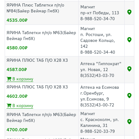
ЯРИНА Плюс Таблетки п/п/о
Магнит
№84(Байер Веймар ГмбХ)
пр-кт Победы, 113
8-988-520-34-70
4535.00
Магнит
ЯРИНА Таблетки п/п/о №63(Байер
п. Ростоши, ул.
Веймар ГмбХ)
Садовое Кольцо,
142
4580.00
8-988-520-34-40
ЯРИНА ПЛЮС ТАБ П/О Х28 Х3
Аптека "Гиппократ"
4587.00
ул. Новая, 12
8(3532)43-03-70
В корзину
ЯРИНА ПЛЮС ТАБ П/О Х28 Х3
Аптека на Есимова
г.Оренбург,
4602.00
ул.Есимова, 9
8(3532)43-00-72
В корзину
Магнит
ЯРИНА Таблетки п/п/о №63(Байер
с. Краснохолм, ул.
Веймар ГмбХ)
Калинина, 31
4700.00
8-988-520-33-79