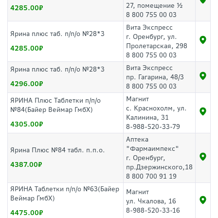
27, помещение ½
4285.00
8 800 755 00 03
Вита Экспресс
Ярина плюс таб. п/п/о №28*3
г. Оренбург, ул.
Пролетарская, 298
4285.00
8 800 755 00 03
Вита Экспресс
Ярина плюс таб. п/п/о №28*3
пр. Гагарина, 48/3
4296.00
8 800 755 00 03
Магнит
ЯРИНА Плюс Таблетки п/п/о
с. Краснохолм, ул.
№84(Байер Веймар ГмбХ)
Калинина, 31
4305.00
8-988-520-33-79
Аптека
"Фармаимпекс"
Ярина Плюс №84 табл. п.п.о.
г. Оренбург,
4387.00
пр.Дзержинского,18
8 800 700 91 19
ЯРИНА Таблетки п/п/о №63(Байер
Магнит
Веймар ГмбХ)
ул. Чкалова, 16
8-988-520-33-16
4475.00