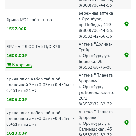
8(800)700-44-55
Бережная аптека
г.Оренбург,
Ярина №21 табл. п.п.о.
пр.Победы, 119
1597.00
8(800)700-44-55;
8(3532)42-66-36
Аптека "Долина-
ЯРИНА ПЛЮС ТАБ П/О Х28
Трейд"
1603.00
г. Оренбург, ул.
Березка, 26
В корзину
8(3532)66-76-80
Аптека "Планета
ярина плюс набор таб п.об
Здоровья"
пленочной 3мг+0.03мг+0.451мг и
г. Оренбург,
0.451мг n21 +7
ул.Володарского,
20/1
1605.00
8(3532)32-32-32
Аптека "Планета
ярина плюс набор таб п.об
Здоровья"
пленочной 3мг+0.03мг+0.451мг и
г. Оренбург, ул.
0.451мг n21 +7
Салмышская, 45
1610.00
8(3532)32-32-32