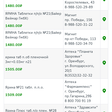
Коростелевых, 43
1480.00
8-988-520-29-89
ЯРИНА Таблетки п/п/о №21(Байер
Магнит
Веймар ГмбХ)
пр. Победы, 156
8-988-520-31-22
1480.00
ЯРИНА Таблетки п/п/о №21(Байер
Магнит
Веймар ГмбХ)
пр-кт Победы, 113
8-988-520-34-70
1480.00
Аптека "Планета
Здоровья"
ярина таб п.об пленочной
г. Оренбург,
3мг+0.03мг n21
ул.Володарского,
1505.00
20/1
8(3532)32-32-32
Аптека
"Фармаимпекс"
Ярина №21 табл. п.п.о.
г. Оренбург,
1509.00
пр.Гагарина,29Б
8 800 700 91 19
Аптека "Здравсити"
Ярина Плюс таб.п/о плен. №28