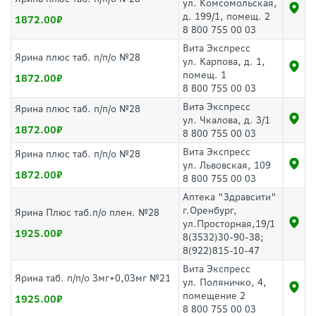
ул. Комсомольская,
д. 199/1, помещ. 2
1872.00
8 800 755 00 03
Вита Экспресс
Ярина плюс таб. п/п/о №28
ул. Карпова, д. 1,
помещ. 1
1872.00
8 800 755 00 03
Вита Экспресс
Ярина плюс таб. п/п/о №28
ул. Чкалова, д. 3/1
1872.00
8 800 755 00 03
Вита Экспресс
Ярина плюс таб. п/п/о №28
ул. Львовская, 109
1872.00
8 800 755 00 03
Аптека "Здравсити"
г.Оренбург,
Ярина Плюс таб.п/о плен. №28
ул.Просторная,19/1
1925.00
8(3532)30-90-38;
8(922)815-10-47
Вита Экспресс
Ярина таб. п/п/о 3мг+0,03мг №21
ул. Поляничко, 4,
помещение 2
1925.00
8 800 755 00 03