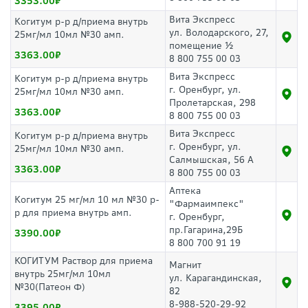
3353.00
Вита Экспресс
Когитум р-р д/приема внутрь
ул. Володарского, 27,
25мг/мл 10мл №30 амп.
помещение ½
3363.00
8 800 755 00 03
Вита Экспресс
Когитум р-р д/приема внутрь
г. Оренбург, ул.
25мг/мл 10мл №30 амп.
Пролетарская, 298
3363.00
8 800 755 00 03
Вита Экспресс
Когитум р-р д/приема внутрь
г. Оренбург, ул.
25мг/мл 10мл №30 амп.
Салмышская, 56 А
3363.00
8 800 755 00 03
Аптека
Когитум 25 мг/мл 10 мл №30 р-
"Фармаимпекс"
р для приема внутрь амп.
г. Оренбург,
пр.Гагарина,29Б
3390.00
8 800 700 91 19
КОГИТУМ Раствор для приема
Магнит
внутрь 25мг/мл 10мл
ул. Карагандинская,
№30(Патеон Ф)
82
8-988-520-29-92
3395.00