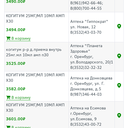
3490.00
8(961)942-66-46;
8(800)700-44-55
КОГИТУМ 25МГ/МЛ 10МЛ АМП
Х30
Аптека "Гиппократ"
ул. Новая, 12
3494.00
8(3532)43-03-70
В корзину
Аптека "Планета
когитум р-р д.приема внутрь
Здоровья"
25мг.мл 10мл амп n30
г. Оренбург,
ул.Володарского, 20/1
3525.00
8(3532)32-32-32
КОГИТУМ 25МГ/МЛ 10МЛ АМП
Аптека на Донковцева
Х30
г. Оренбург, ул. Г.
3582.00
Донковцева, д.5
8(987)346-44-03
В корзину
КОГИТУМ 25МГ/МЛ 10МЛ АМП
Аптека на Есимова
Х30
г.Оренбург,
3601.00
ул.Есимова, 9
8(3532)43-00-72
В корзину