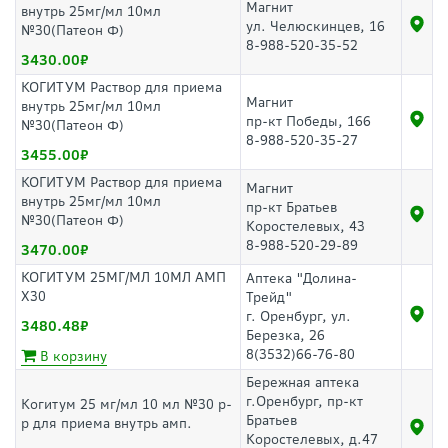
Магнит
внутрь 25мг/мл 10мл
ул. Челюскинцев, 16
№30(Патеон Ф)
8-988-520-35-52
3430.00
КОГИТУМ Раствор для приема
Магнит
внутрь 25мг/мл 10мл
пр-кт Победы, 166
№30(Патеон Ф)
8-988-520-35-27
3455.00
КОГИТУМ Раствор для приема
Магнит
внутрь 25мг/мл 10мл
пр-кт Братьев
№30(Патеон Ф)
Коростелевых, 43
8-988-520-29-89
3470.00
КОГИТУМ 25МГ/МЛ 10МЛ АМП
Аптека "Долина-
Х30
Трейд"
г. Оренбург, ул.
3480.48
Березка, 26
8(3532)66-76-80
В корзину
Бережная аптека
г.Оренбург, пр-кт
Когитум 25 мг/мл 10 мл №30 р-
Братьев
р для приема внутрь амп.
Коростелевых, д.47