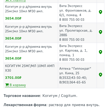
Вита Экспресс
Когитум р-р д/приема внутрь
ул. Фронтовиков, д.
25мг/мл 10мл №30 амп.
6/1, помещ. 4
3654.00
8 800 755 00 03
Вита Экспресс
Когитум р-р д/приема внутрь
ул. Пролетарская, д.
25мг/мл 10мл №30 амп.
288Б
3654.00
8 800 755 00 03
Вита Экспресс
Когитум р-р д/приема внутрь
ул. Карпова, д. 1,
25мг/мл 10мл №30 амп.
помещ. 1
3654.00
8 800 755 00 03
КОГИТУМ 25МГ/МЛ 10МЛ АМП
Аптека "Гиппократ"
Х30
ул. Кима, 25
3701.00
8(3532)43-50-40;
8(903)364-65-65
В корзину
Торговое название
: Когитум / Cogitum.
Лекарственная форма
: раствор для приема внутрь.