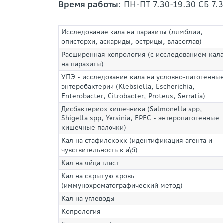
Время работы
: ПН-ПТ 7.30-19.30 СБ 7.
Исследование кала на паразиты (лямблии,
описторхи, аскариды, острицы, власоглав)
Расширенная копрология (с исследованием кал
на паразиты)
УПЭ - исследование кала на условно-патогенны
энтеробактерии (Klebsiella, Escherichia,
Enterobacter, Citrobacter, Proteus, Serratia)
Дисбактериоз кишечника (Salmonella spp,
Shigella spp, Yersinia, EPEC - энтеропатогенные
кишечные палочки)
Кал на стафилококк (идентификация агента и
чувствительность к а\б)
Кал на яйца глист
Кал на скрытую кровь
(иммунохроматографический метод)
Кал на углеводы
Копрология