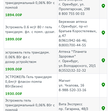
трансдермальный 0,06% 80г с
г. Оренбург, ул.
помпой
Пролетарская, 298
8 800 755 00 03
1894.00
Бережная аптека
г.Оренбург, пр-кт
Эстрожель 0.6 мг/г 80 г гель
Братьев Коростелевых,
трансдерм. фл. с помп.-дозат.
д.47
1899.00
8(961)942-66-46;
8(800)700-44-55
Аптека "Планета
эстрожель гель трансдерм.
Здоровья"
0.06% 80г фл с
г. Оренбург,
дозир.устройством
ул.Володарского, 20/1
1909.00
8(3532)32-32-32
ЭСТРОЖЕЛЬ Гель трансдерм
Магнит
0,6мг/г флакон-помпа
ул. Чкалова, 16
80г(Безен)
8-988-520-33-16
1930.00
Эстрожель гель
Вита Экспресс
трансдермальный 0,06% 80г с
пр. Гагарина, 48/3
помпой