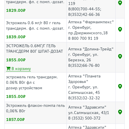
трансдерм. фл. с помп.-дозат.
119
8(800)700-44-55;
1829.00
8(3532)42-66-36
Аптека "Фармаимпекс"
Эстрожель 0.6 мг/г 80 г гель
г. Оренбург,
трансдерм. фл. с помп.-дозат.
пр.Дзержинского,18
1839.00
8 800 700 91 19
ЭСТРОЖЕЛЬ 0.6МГ/Г ГЕЛЬ
Аптека "Долина-Трейд"
ТРАНСДЕРМ 80Г ШПАТ-ДОЗАТ
г. Оренбург, ул.
1855.00
Березка, 26
8(3532)66-76-80
В корзину
Аптека "Планета
эстрожель гель трансдерм.
Здоровья"
0.06% 80г фл с
г. Оренбург, ул.
дозир.устройством
Салмышская, 45
1855.00
8(3532)32-32-32
Эстрожель флакон-помпа гель
Аптека "Здравсити"
0,06% 80г
ул.Салмышская, 43/1
8 (3532) 500-372
1857.00
Аптека "Здравсити"