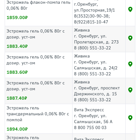
Эстрожель флакон-помпа гель
г.Оренбург,
0,06% 80г
ул.Просторная,19/1
8(3532)30-90-38;
1859.00
8(922)815-10-47
Живика
Эстрожель гель 0,06% 80г с
г. Оренбург, ул.
дозир. уст-ом
Пролетарская, д. 273
1883.40
8 (800) 551-33-22
Живика
Эстрожель гель 0,06% 80г с
г. Оренбург, ул.
дозир. уст-ом
Салмышская, д. 24/2
1883.60
8 (800) 551-33-22
Живика
Эстрожель гель 0,06% 80г с
г. Оренбург, проспект
дозир. уст-ом
Дзержинского, д. 15
1887.40
8 (800) 551-33-22
Эстрожель гель
Вита Экспресс
трансдермальный 0,06% 80г с
г. Оренбург, ул.
помпой
Салмышская, 56 А
8 800 755 00 03
1894.00
Эстрожель гель
Вита Экспресс